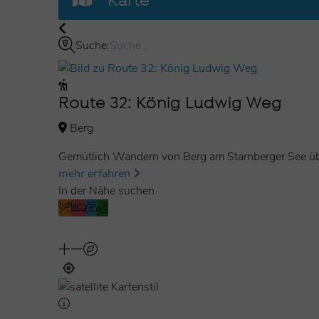
Karte
Der weitere Verlauf des König-Ludwig-Wegs bietet
Königsschlösser.
Suche:
Tipps und weitere Informat
Route 32: König Ludwig Weg
Machen Sie eine Pause im Biergarten des Andechser
Berg
Gemütlich Wandern von Berg am Starnberger See üb
mehr erfahren
In der Nähe suchen