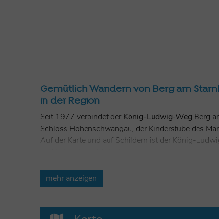
Gemütlich Wandern von Berg am Starnb
in der Region
Seit 1977 verbindet der
König-Ludwig-Weg
Berg am
Schloss Hohenschwangau, der Kinderstube des Mär
Auf der Karte und auf Schildern ist der König-Ludw
und hat mehrere Varianten.
Ausgangspunkt ist die Votivkapelle in Berg, die Wa
Naturschutzgebiet Maisinger See gelangt man über 
mehr anzeigen
Dampfersteg. Dort teilt sich der Weg - der Wander
schöne Route entlang am Ufer nach Raisting.
Hier endet die Etappe des König-Ludwig-Wegs in de