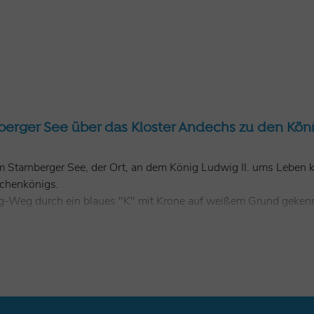
erger See über das Kloster Andechs zu den Kön
 Starnberger See, der Ort, an dem König Ludwig II. ums Lebe
chenkönigs.
ig-Weg durch ein blaues "K" mit Krone auf weißem Grund gekenn
nderung führt von hier über Starnberg auf dem Weg durch die M
Aschering zum Kloster Andechs. Durch das Kiental führt der K
er hat die Wahl und kann gemütlich mit dem Schiff nach Dieße
r Region StarnbergAmmersee und setzt sich in Richtung Pfaffen