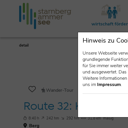
wirtschaft förde
Hinweis zu Coo
detail
Unsere Webseite verwe
grundlegende Funktiona
für Sie immer weiter 
und ausgewertet. Das 
Weitere Informationen 
uns im
Impressum
.
Wander-Tour
Route 32: König Lu
8:40 h
242 hm
292 hm
31,8 km
mäßig
Berg