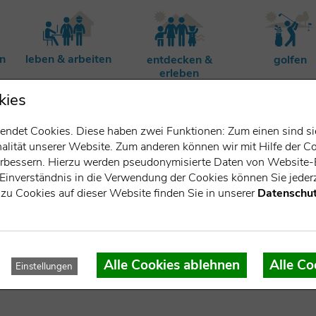
rn
leben & arbeiten
entdecken &
golfen
erleben
kies
ndet Cookies. Diese haben zwei Funktionen: Zum einen sind sie 
lität unserer Website. Zum anderen können wir mit Hilfe der Co
verbessern. Hierzu werden pseudonymisierte Daten von Websit
Einverständnis in die Verwendung der Cookies können Sie jederz
zu Cookies auf dieser Website finden Sie in unserer
Datenschut
dwig Weg
Alle Cookies ablehnen
Alle Co
Einstellungen