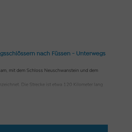
igsschlössern nach Füssen - Unterwegs
n kam, mit dem Schloss Neuschwanstein und dem
zeichnet. Die Strecke ist etwa 120 Kilometer lang
aisinger Schlucht nach Maising. Durch das schöne
önig Ludwig Weg nach Herrsching an den
n am Ammersee übersetzen. Oder man nimmt die
winkel fort.