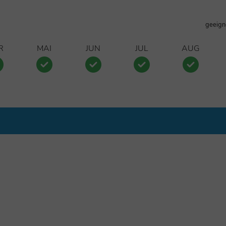
geeign
R
MAI
JUN
JUL
AUG