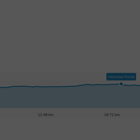
Höchster Punkt
12.48 km
18.72 km