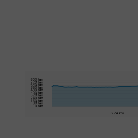
800 hm
720 hm
640 hm
560 hm
480 hm
400 hm
320 hm
240 hm
160 hm
80 hm
0 hm
6.24 km