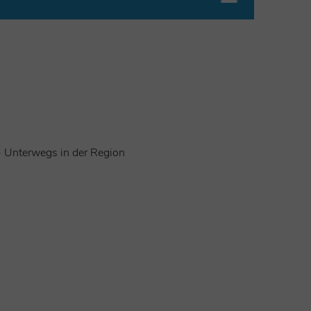
rg, Wieskirche, Ammerschlucht und natürlich die
 Unterwegs in der Region