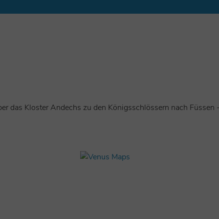
 noch viele Höhepunkte wie Kloster Wessobrunn, Hohenpeißenbe
ionen
 Bräustüberl auf dem heiligen Berg in Andechs.
er das Kloster Andechs zu den Königsschlössern nach Füssen -