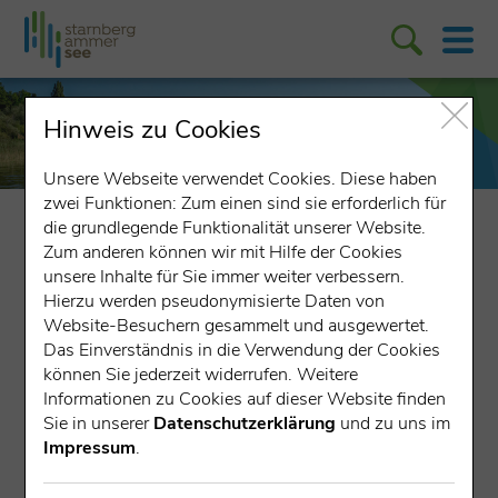
Hinweis zu Cookies
Unsere Webseite verwendet Cookies. Diese haben
zwei Funktionen: Zum einen sind sie erforderlich für
entdecken & erleben
Region StarnbergAmmersee
Seen
die grundlegende Funktionalität unserer Website.
Zum anderen können wir mit Hilfe der Cookies
unsere Inhalte für Sie immer weiter verbessern.
Hierzu werden pseudonymisierte Daten von
Die fünf Seen der Region
Website-Besuchern gesammelt und ausgewertet.
StarnbergAmmersee
Das Einverständnis in die Verwendung der Cookies
können Sie jederzeit widerrufen. Weitere
Seen für jeden Geschmack
Informationen zu Cookies auf dieser Website finden
Sie in unserer
Datenschutzerklärung
und zu uns im
Die hüglige Landschaft von StarnbergAmmersee
Impressum
.
entstand während der letzten Eiszeit, dem sogenannten
Würm-Glazial vor etwa 115.000 bis 10.000 Jahren.