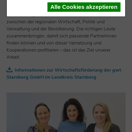
die Grundlage unserer Arbeit – ob in Einzelgesprächen,
Alle Cookies akzeptieren
bei Runden Tischen oder auf öffentlichen
Veranstaltungen. Wir sehen uns als Schnittstelle
zwischen der regionalen Wirtschaft, Politik und
Verwaltung und der Bevölkerung. Die richtigen Leute
zusammenbringen, damit sich passende PartnerInnen
finden können und von dieser Vernetzung und
Kooperationen profitieren – das ist das Ziel unserer
Arbeit.
Informationen zur Wirtschaftsförderung der gwt
Starnberg GmbH im Landkreis Starnberg