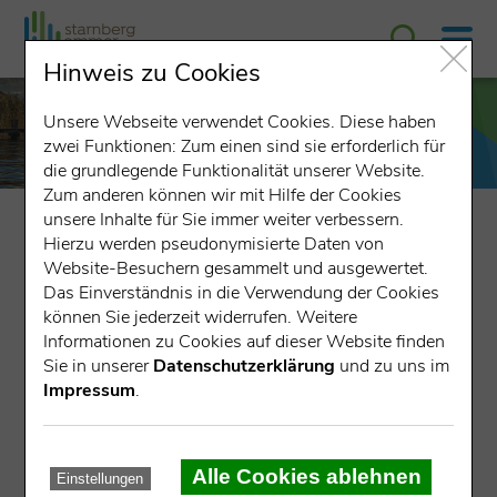
Hinweis zu Cookies
Unsere Webseite verwendet Cookies. Diese haben
zwei Funktionen: Zum einen sind sie erforderlich für
die grundlegende Funktionalität unserer Website.
Zum anderen können wir mit Hilfe der Cookies
unsere Inhalte für Sie immer weiter verbessern.
wirtschaft fördern
Team der Wirtschaftsförderung
Hierzu werden pseudonymisierte Daten von
Website-Besuchern gesammelt und ausgewertet.
Das Einverständnis in die Verwendung der Cookies
Team der Wirtschaftsförderung
können Sie jederzeit widerrufen. Weitere
Informationen zu Cookies auf dieser Website finden
Sie in unserer
Datenschutzerklärung
und zu uns im
Impressum
.
Wer effizient und zielgerichtet unterstützen will, muss
stets über Bedarfe und Erwartungen der Wirtschaft
sowie ihre aktuellen Herausforderungen im Bilde sein.
Daher ist ein intensiver Kontakt zur Unternehmerschaft
Alle Cookies ablehnen
Einstellungen