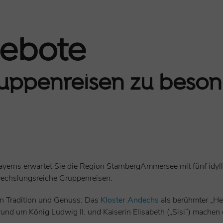
ebote
ruppenreisen zu beso
ayerns erwartet Sie die Region StarnbergAmmersee mit fünf idyl
abwechslungsreiche Gruppenreisen.
en Tradition und Genuss: Das
Kloster Andechs
als berühmter „Hei
d um König Ludwig II. und Kaiserin Elisabeth („Sisi“) machen d