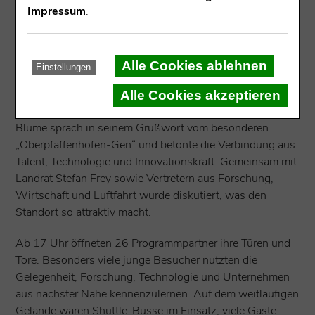
Impressum
.
einen Blick hinter die Kulissen des Luft- und
Raumfahrtstandorts zu werfen. Erwartet worden waren
ursprünglich etwa 1.000 Gäste.
Alle Cookies ablehnen
Einstellungen
Schon die Eröffnung im Flugzeughangar machte deutlich,
welche Bedeutung der Standort weit über die Region
Alle Cookies akzeptieren
hinaus hat. Bayerns Wissenschaftsminister Markus
Blume sprach in seinem Grußwort vom besonderen
„Oberpfaffenhofen-Gen“ und betonte die Verbindung aus
Talent, Technologie und Innovationskraft. Gemeinsam mit
Landrat Stefan Frey sowie Vertretern aus Forschung,
Wirtschaft und Luftfahrt wurde diskutiert, was den
Standort so attraktiv macht.
Ab 17 Uhr öffneten 26 Programmpartner ihre Türen und
Tore. Besonders viele junge Besucher nutzten die
Gelegenheit, Forschung, Technologie und Unternehmen
aus nächster Nähe kennenzulernen. Auf dem weitläufigen
Gelände waren Shuttle-Busse im Einsatz, viele Gäste