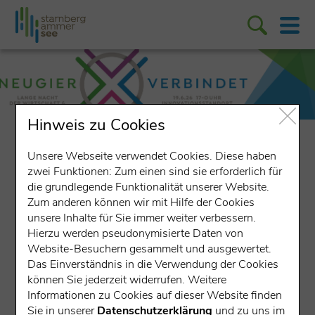
Hinweis zu Cookies
wirtschaft fördern
Lange Nacht der Wirtschaft und Wissenschaft
Unsere Webseite verwendet Cookies. Diese haben
zwei Funktionen: Zum einen sind sie erforderlich für
die grundlegende Funktionalität unserer Website.
Erfolgreiche Premiere der 1. Langen
Zum anderen können wir mit Hilfe der Cookies
unsere Inhalte für Sie immer weiter verbessern.
Nacht der Wirtschaft und
Hierzu werden pseudonymisierte Daten von
Wissenschaft
Website-Besuchern gesammelt und ausgewertet.
Die 1. Lange Nacht der Wirtschaft und Wissenschaft in
Das Einverständnis in die Verwendung der Cookies
Oberpfaffenhofen war ein voller Erfolg: Rund 3.500 bis
können Sie jederzeit widerrufen. Weitere
4.000 Besucher kamen trotz hochsommerlicher
Informationen zu Cookies auf dieser Website finden
Temperaturen nach Weßling, Gilching und Gauting, um
Sie in unserer
Datenschutzerklärung
und zu uns im