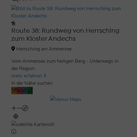
Strittholzstraße ab Richtung Erling.
In Erling angekommen kann man durch das Dorf zum
Kloster wandern oder über die etwas steilen Treppen
Route 38: Rundweg von Herrsching
am Ende des Weges abkürzen. Auf dem
Heiligen
zum Kloster Andechs
Berg
ist jetzt Zeit für eine Pause mit frischgezapftem
Klosterbier, bayerischer Brotzeit und einen Blick in
Herrsching am Ammersee
die
weltberühmte gotische Wallfahrtskirche
.
Vom Ammersee zum heiligen Berg - Unterwegs in
Der Rückweg nach Herrsching führt dann durchs
der Region
Kiental – ausgeschildert als
König-Ludwig- oder
mehr erfahren
Jakobsweg
. Die tiefe Schlucht, der plätschernde
In der Nähe suchen
Kienbach und dichter Wald verleiht der Wanderung
ein ganz besonderes Flair, fast fühlt man sich auf
einer Bergtour, bevor man wieder den Ort Herrsching
erreicht.