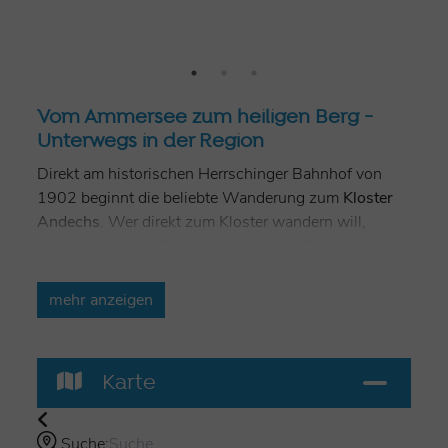
Vom Ammersee zum heiligen Berg -
Unterwegs in der Region
Direkt am historischen Herrschinger Bahnhof von
1902 beginnt die beliebte Wanderung zum
Kloster
Andechs
. Wer direkt zum Kloster wandern will,
orientiert sich im Ort an der
barocken St.-Martins-
Kirche
, die unübersehbar auf einem Hügel thront.
Unterhalb dieser Kirche biegt die Route ab in die
mehr anzeigen
„
Leitenhöhe
“ über das
Hörndl
. Auf dem Weg
wechseln sich sonnige Wiesen und schattige
Waldwege ab und bieten immer wieder großartige
Karte
Blicke auf den Ammersee
und die
Alpenkette
. Oder
man spaziert erst direkt an der Seepromenade
entlang (Route 38a) und biegt erst bei der
Suche: