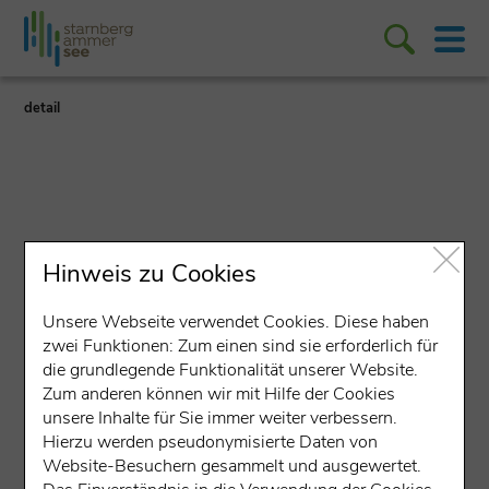
detail
Hinweis zu Cookies
Wander-Tour
Unsere Webseite verwendet Cookies. Diese haben
Route 38: Rundweg von
zwei Funktionen: Zum einen sind sie erforderlich für
Herrsching zum Kloster
die grundlegende Funktionalität unserer Website.
Zum anderen können wir mit Hilfe der Cookies
Andechs
unsere Inhalte für Sie immer weiter verbessern.
Hierzu werden pseudonymisierte Daten von
1:55 h
202 hm
201 hm
9,6 km
einfach
Website-Besuchern gesammelt und ausgewertet.
Herrsching am Ammersee