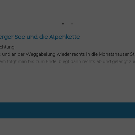
rger See und die Alpenkette
ichtung.
 und an der Weggabelung wieder rechts in die Monatshauser Str
m folgt man bis zum Ende, biegt dann rechts ab und gelangt zur A
n links die Monatshauser Straße bergauf. Nach wenigen Metern be
r Ilkahöhe erreicht man ein kleines Wäldchen. Hier links halten 
gt anschließend rechts in den Waldweg, der später zur Asphaltst
 Am Ende der Kurve führt rechts eine Treppe hinunter zurück z
nten rechts Richtung Bahnhof abbiegt.
ionen
e"