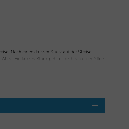
aße. Nach einem kurzen Stück auf der Straße
llee. Ein kurzes Stück geht es rechts auf der Allee
ginnt auf der linken Seite der Fußweg über die
und anschließend wieder links durch die Allee bis
raße wird und schließlich in den Ort führt. Der
um Bahnhof. Die Treppe kann vermieden werden,