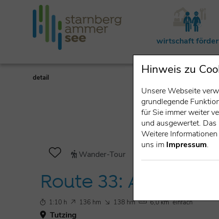
wirtschaft förde
Hinweis zu Coo
detail
Unsere Webseite verwe
grundlegende Funktiona
für Sie immer weiter 
und ausgewertet. Das 
Weitere Informationen 
uns im
Impressum
.
Wander-Tour
Route 33: Auf die Il
1:10 h
136 hm
138 hm
6,0 km
einfach
Tutzing