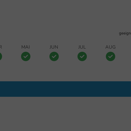
geeign
R
MAI
JUN
JUL
AUG