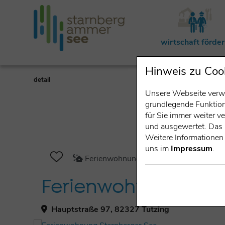
wirtschaft förde
Hinweis zu Coo
detail
Unsere Webseite verwe
grundlegende Funktiona
für Sie immer weiter 
und ausgewertet. Das 
Weitere Informationen 
uns im
Impressum
.
Ferienwohnung (Betrieb)
Ferienwohnung Sta
Hauptstraße 97, 82327 Tutzing