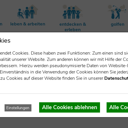
rn
leben & arbeiten
entdecken &
golfen
erleben
kies
ndet Cookies. Diese haben zwei Funktionen: Zum einen sind sie 
lität unserer Website. Zum anderen können wir mit Hilfe der Co
verbessern. Hierzu werden pseudonymisierte Daten von Websit
Einverständnis in die Verwendung der Cookies können Sie jederz
zu Cookies auf dieser Website finden Sie in unserer
Datenschut
rnberger See
Alle Cookies ablehnen
Alle Co
Einstellungen