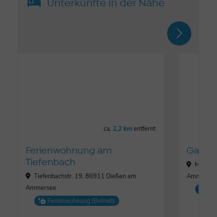
Unterkünfte in der Nähe
ca.
2,2 km
entfernt
Ferienwohnung am
Gastho
Tiefenbach
Mühlstr
Tiefenbachstr. 19, 86911 Dießen am
Ammerse
Ammersee
Ga
Ferienwohnung (Betrieb)