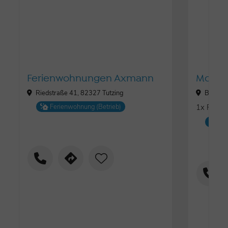
Ferienwohnungen Axmann
Moarh
Riedstraße 41, 82327 Tutzing
Brunnen
Ferienwohnung (Betrieb)
1x F
ȚȚ
Fe