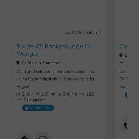
ca.
0,1 km
entfernt
Route 47: Bankerlrunde in
Carl O
Wengen
Ziegels
Dießen am Ammersee
Ammerse
Waldiges Dießener Hinterland erkunden mit
Die Führun
vielen Rastmöglichkeiten - Unterwegs in der
Dießen ver
Region
des Kompon
2:30 h
205 hm
200 hm
12,6
Mu
km
Sehr einfach
Wander-Tour