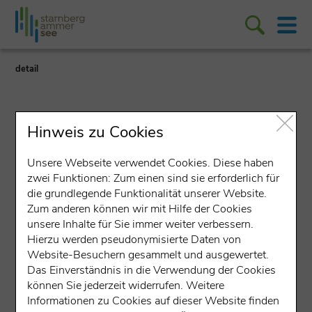
detail
Hinweis zu Cookies
Unsere Webseite verwendet Cookies. Diese haben
Ferienwohnung (Betrieb)
zwei Funktionen: Zum einen sind sie erforderlich für
die grundlegende Funktionalität unserer Website.
|
Zum anderen können wir mit Hilfe der Cookies
F
ȚȚȚ
ȚȚȚ
unsere Inhalte für Sie immer weiter verbessern.
Ferienhaus zum alten
Hierzu werden pseudonymisierte Daten von
Sägewerk
Website-Besuchern gesammelt und ausgewertet.
Das Einverständnis in die Verwendung der Cookies
Wengen 24, 86911 Dießen am Ammersee
können Sie jederzeit widerrufen. Weitere
Informationen zu Cookies auf dieser Website finden
Angebote