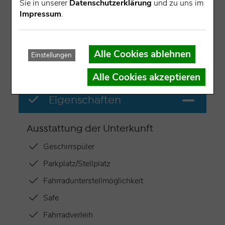
Sie in unserer
Datenschutzerklärung
und zu uns im
Impressum
.
1
Fewo
-
75 m²
Alle Cookies ablehnen
Einstellungen
ab 60,00 € bis 85,00 €
Alle Cookies akzeptieren
Eigenschaften
Ausstattung der Unterkunft
Geschirrspüler
Parkplatz/Stellplatz
Fahrradunterstellmöglichkeit
Safe
Fahrradverleih