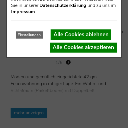
Sie in unserer
Datenschutzerklärung
und zu uns im
Impressum
.
Alle Cookies ablehnen
Einstellungen
Alle Cookies akzeptieren
1/5
Modern und gemütlich eingerichtete 42 qm
Ferienwohnung in ruhiger Lage. Ein Wohn- und
Schlafraum (Parkettboden) mit Doppelbett,
(Doppelbett-) Couch und voll ausgestatteter Küche.
Eigener Eingang und Parkplatz. Möglichkeit zum
draußen sitzen ist vorhanden. Familienfreundliche
mehr anzeigen
Nichtraucherwohnung, auf Wunsch mit
Kinderreisebett. Für Monteure weniger geeignet.