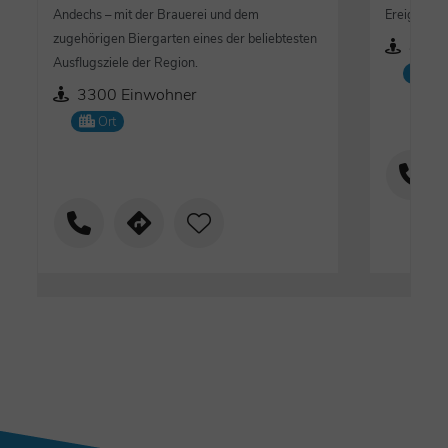
Andechs – mit der Brauerei und dem
Ereignisse
zugehörigen Biergarten eines der beliebtesten
8173
Ausflugsziele der Region.
Or
3300 Einwohner
Ort