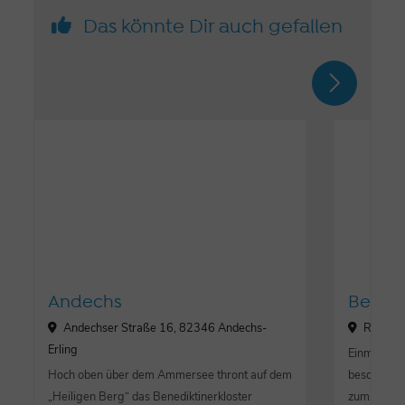
Das könnte Dir auch gefallen
Andechs
Berg
Andechser Straße 16, 82346 Andechs-
Ratsgas
Erling
Einmal im J
Hoch oben über dem Ammersee thront auf dem
beschaulic
„Heiligen Berg“ das Benediktinerkloster
zum Schaup