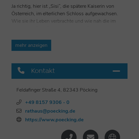
Ja richtig, hier ist „Sisi“, die spätere Kaiserin von
Österreich, im elterlichen Schloss aufgewachsen.
Wie sie ihr Leben verbrachte und wie nah die im
bekannten Film-Dreiteiler erzählte Geschichte der
Realität kommt, das erfährt man am besten im
Kaiserin Elisabeth Museum. Schloss Possenhofen
mehr anzeigen
selbst ist nicht zugänglich, dafür aber die herrliche
Natur rund um Pöcking und Possenhofen, die Sisi so
schätzte. Gleich neben dem Schloss liegt nämlich
Kontakt
das „Paradies“, ein weitläufiges Erholungsgelände
direkt am Starnberger See mit Badeplatz und Lokal.
Beim idyllischen Ortsteil Maising liegt das
Feldafinger Straße 4, 82343 Pöcking
Landschaftsschutzgebiet Maisinger See. Hier lassen
+49 8157 9306 - 0
sich Vögel beobachten, der See hat aber auch eine
offizielle Badestelle und Maising gleich zwei
rathaus@poecking.de
Gasthöfe mit urigen Biergärten.
https://www.poecking.de