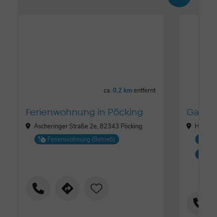
ca.
0,2 km
entfernt
Ferienwohnung in Pöcking
Gastho
Ascheringer Straße 2e, 82343 Pöcking
Hauptst
Ferienwohnung (Betrieb)
Ga
Fe