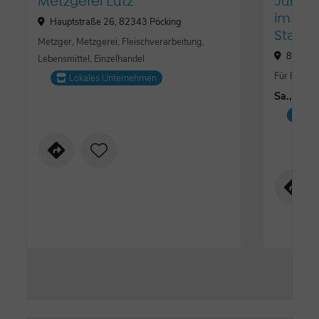
Metzgerei Lutz
Jubilä
im Ra
Hauptstraße 26, 82343 Pöcking
Starnb
Metzger, Metzgerei, Fleischverarbeitung,
82343 
Lebensmittel, Einzelhandel
Für Erwac
Lokales Unternehmen
Sa., 10.
Ver