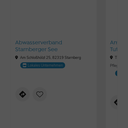
Abwasserverband
Ambul
Starnberger See
Tutzing
Am Schloßhölzl 25, 82319 Starnberg
Traubin
Lokales Unternehmen
Pflegediens
Lo