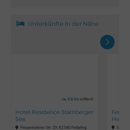
Unterkünfte in der Nähe
ca.
0,6 km
entfernt
Hotel Residence Starnberger
Ferie
See
Held
Possenhofener Str. 29, 82340 Feldafing
Seewies