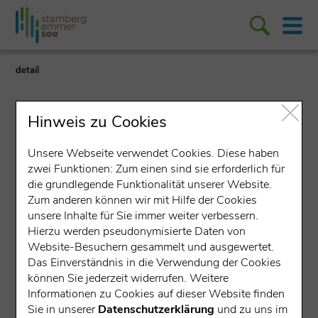
detail
Hinweis zu Cookies
Unsere Webseite verwendet Cookies. Diese haben
zwei Funktionen: Zum einen sind sie erforderlich für
Lokales Unternehmen
die grundlegende Funktionalität unserer Website.
Zum anderen können wir mit Hilfe der Cookies
Müller + Willisch GmbH
unsere Inhalte für Sie immer weiter verbessern.
Hierzu werden pseudonymisierte Daten von
Johann-Biersack-Straße 15, 82340 Feldafing
Website-Besuchern gesammelt und ausgewertet.
Das Einverständnis in die Verwendung der Cookies
Stellenportal
können Sie jederzeit widerrufen. Weitere
Informationen zu Cookies auf dieser Website finden
Sie in unserer
Datenschutzerklärung
und zu uns im
Spritzguss, Kunststoff, Technologie