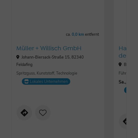
ca.
0,0 km
entfernt
Müller + Willisch GmbH
Halbt
den Sp
Johann-Biersack-Straße 15, 82340
Feldafing
Bahnhof
Spritzguss, Kunststoff, Technologie
Führung
Lokales Unternehmen
Sa., 05.
Ver