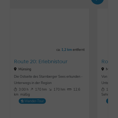
ca.
1,2 km
entfernt
Route 20: Erlebnistour
Route 
Münsing
Münsin
Die Ostseite des Starnberger Sees erkunden -
Von Münsin
Unterwegs in der Region
Unterwegs 
3:00 h
170 hm
170 hm
12,6
1:20 h
km
mäßig
Sehr einfa
Wander-Tour
Wan