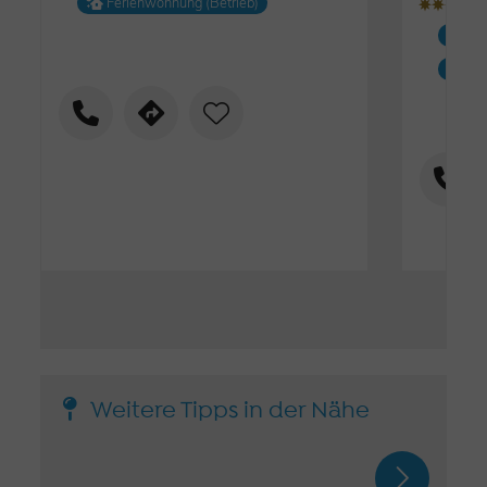
Ferienwohnung (Betrieb)
ȚȚȚ
Fe
Fe
Weitere Tipps in der Nähe