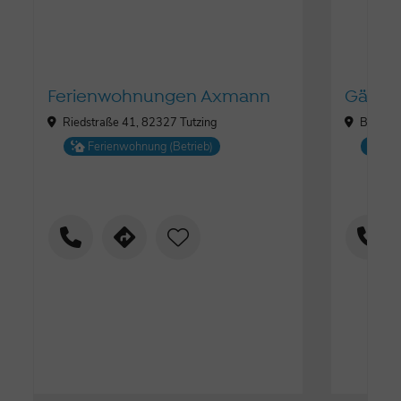
Ferienwohnungen Axmann
Gästeh
Riedstraße 41, 82327 Tutzing
Biberw
Ferienwohnung (Betrieb)
Fe