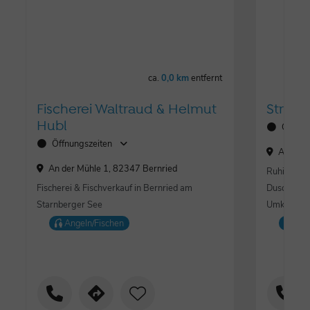
ca.
0,0 km
entfernt
Fischerei Waltraud & Helmut
Strand
Hubl
Öffnun
Öffnungszeiten
An der 
An der Mühle 1, 82347 Bernried
Ruhiges St
Fischerei & Fischverkauf in Bernried am
Duschen, R
Starnberger See
Umkleiden
Angeln/Fischen
Fre