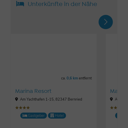
Unterkünfte in der Nähe
ca.
0,6 km
entfernt
Marina Resort
Marina
Am Yachthafen 1-15, 82347 Bernried
Am Yach
țțțț
țțțț
Gastgeber
Hotel
Lo