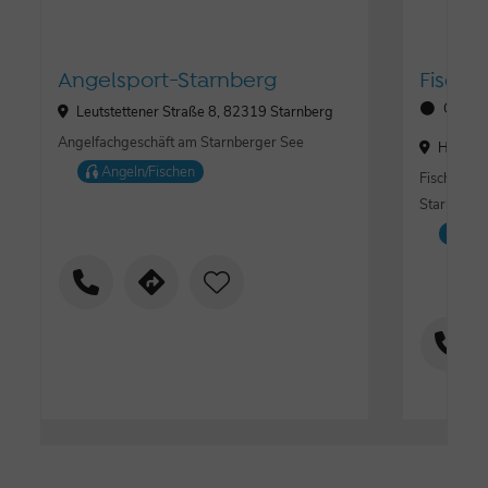
Angelsport-Starnberg
Fische
Öffnun
Leutstettener Straße 8, 82319 Starnberg
Angelfachgeschäft am Starnberger See
Hauptst
Angeln/Fischen
Fischerei 
Starnberg
Ang