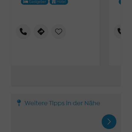
Gastgeber
Hotel
Lo
Weitere Tipps in der Nähe