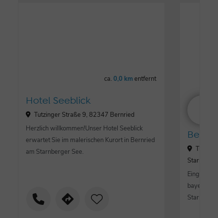
ca.
0,0 km
entfernt
Hotel Seeblick
Tutzinger Straße 9, 82347 Bernried
Herzlich willkommen!Unser Hotel Seeblick
Bernri
erwartet Sie im malerischen Kurort in Bernried
Tutzing
am Starnberger See.
Starnberg
Eingebette
bayerische
Starnberge