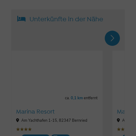
Unterkünfte in der Nähe
ca.
0,1 km
entfernt
Marina Resort
Marina
Am Yachthafen 1-15, 82347 Bernried
Am Yach
țțțț
țțțț