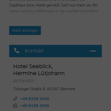
Gasthaus bzw. Hotel genutzt. Seit nun mehr als 90
Jahren wird es mittlerweile in der vierten Generation
von der Familie Lütjohann, ehemals Sailer, geführt.
Am Westufer gelegen, besticht es mit seiner Nähe
zum See, zur Ortsmitte und zum Bernrieder Park. Ob
mehr anzeigen
privat oder geschäftlich – wir heißen Sie in familiärer
Atmosphäre herzlich willkommen.
Kontakt
Wir freuen uns auf Sie!
- Ihr Seeblick-Team & die Familie Lütjohann
Hotel Seeblick,
Zimmer:
Hermine Lütjohann
Alle unsere 102 Zimmer und Suiten sowie unsere 3
BETREIBER
Ferienwohnungen überzeugen mit moderner, heller,
Tutzinger Straße 9, 82347 Bernried
liebevoll ausgewählter Einrichtung. Mit
unterschiedlichen Zimmerkategorien und
+49 8158 2540
Stilrichtungen schaffen wir für jedermann das richtige
+49 8158 3056
Wohlfühlambiente.