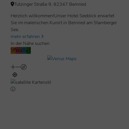
Tutzinger Straße 9, 82347 Bernried
Kunst & Kultur in den zahlreichen umliegenden
Museen oder genießen Sie einen Tag in der Metropole
Herzlich willkommen!Unser Hotel Seeblick erwartet
München.
Sie im malerischen Kurort in Bernried am Starnberger
See.
Freuen Sie sich auch auf:
mehr erfahren
• Biergarten unter Kastanien
In der Nähe suchen
• Rustikale Hotelbar
• Voll automatisierte Kegelbahnen
• Fahrradverleih (auch E-Bikes)
• Kleiner Fitnessraum
• Tischtennis, Poolbillard
• Kinderspielplatz