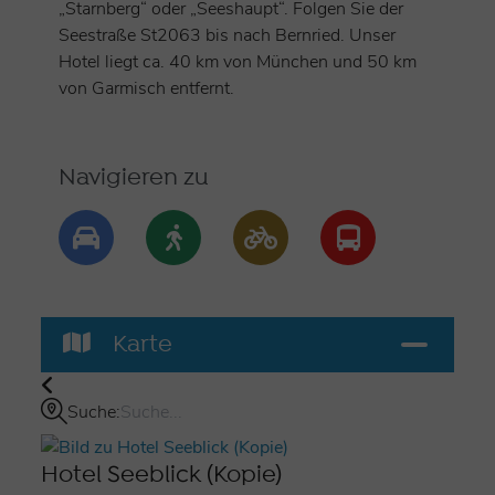
„Starnberg“ oder „Seeshaupt“. Folgen Sie der
Wellness:
Seestraße St2063 bis nach Bernried. Unser
Unser Wellnessbereich bietet Ihnen mit unserem
Hotel liegt ca. 40 km von München und 50 km
großen Hallenbad, finnischer Sauna, Physio-Therm®
von Garmisch entfernt.
Infrarotkabine, Solarium und Ruheraum eine Oase der
Entspannung. Dieser steht unseren Hotelgästen
selbstverständlich kostenfrei zur Verfügung. Nach
Navigieren zu
Vereinbarung bieten wir Ihnen auch individuelle
Massagen an.
Freizeit:
Ob in den Alpen, in München oder in unmittelbarer
Umgebung - als Teil der Region StarnbergAmmersee
Karte
sowie des Pfaffenwinkels bieten wir Ihnen einen
optimalen Ausgangspunkt für zahlreiche
Freizeitaktivitäten. Genießen Sie die idyllische Natur
Suche:
und die malerischen Landschaften bei einem
Spaziergang im Bernrieder Park, einer Dampferfahrt
Hotel Seeblick (Kopie)
auf dem See oder einer Fahrradtour. Entdecken Sie