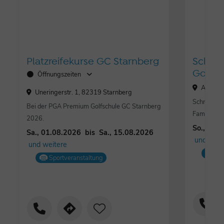
Platzreifekurse GC Starnberg
Schnu
Golfc
Öffnungszeiten
Am Hoch
Uneringerstr. 1, 82319 Starnberg
Schnupper
Bei der PGA Premium Golfschule GC Starnberg
Familie!
2026.
So., 09.
Sa., 01.08.2026
bis
Sa., 15.08.2026
und weit
und weitere
Sp
Sportveranstaltung