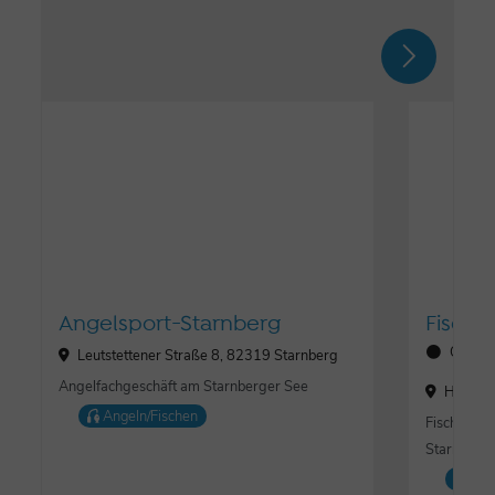
Angelsport-Starnberg
Fische
Öffnun
Leutstettener Straße 8, 82319 Starnberg
Angelfachgeschäft am Starnberger See
Hauptst
Angeln/Fischen
Fischerei 
Starnberg
Ang