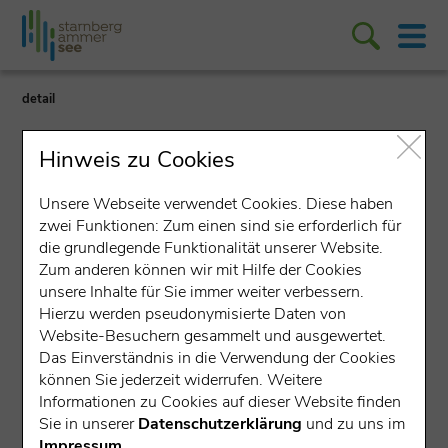
detail
Hinweis zu Cookies
Unsere Webseite verwendet Cookies. Diese haben
zwei Funktionen: Zum einen sind sie erforderlich für
die grundlegende Funktionalität unserer Website.
Angeln/Fischen
Zum anderen können wir mit Hilfe der Cookies
unsere Inhalte für Sie immer weiter verbessern.
Fischerei Gabriele Wenzel
Hierzu werden pseudonymisierte Daten von
Website-Besuchern gesammelt und ausgewertet.
Ludwigstraße 1, 82319 Starnberg
Das Einverständnis in die Verwendung der Cookies
Fischerei & Fischverkauf in Starnberg am
können Sie jederzeit widerrufen. Weitere
Starnberger See
Informationen zu Cookies auf dieser Website finden
Sie in unserer
Datenschutzerklärung
und zu uns im
Öffnungszeiten
Impressum
.