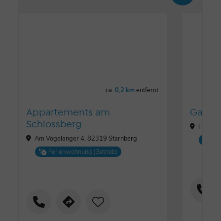
ca.
0,2 km
entfernt
Appartements am
Gastho
Schlossberg
Hanfeld
Am Vogelanger 4, 82319 Starnberg
Ga
Ferienwohnung (Betrieb)