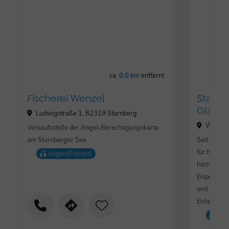
ca.
0,0 km
entfernt
Fischerei Wenzel
Starnb
Glaci
Ludwigstraße 1, 82319 Starnberg
Wittels
Verkaufsstelle der Angel-Berechtigungskarte
am Starnberger See
Seit 2016 
für handwe
Angeln/Fischen
höchster Qu
Eisprodukti
und Liebe.
Eisladen v
Lo