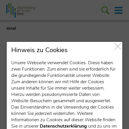
detail
Hinweis zu Cookies
Unsere Webseite verwendet Cookies. Diese haben
zwei Funktionen: Zum einen sind sie erforderlich für
Angeln/Fischen
die grundlegende Funktionalität unserer Website.
Zum anderen können wir mit Hilfe der Cookies
Fischerei Nikolaus Marx
unsere Inhalte für Sie immer weiter verbessern.
Hierzu werden pseudonymisierte Daten von
Seestraße 17, 86919 Utting am Ammersee
Website-Besuchern gesammelt und ausgewertet.
Das Einverständnis in die Verwendung der Cookies
Gesprochene Sprachen:
können Sie jederzeit widerrufen. Weitere
Informationen zu Cookies auf dieser Website finden
Fischerei & Fischverkauf in Utting am
Sie in unserer
Datenschutzerklärung
und zu uns im