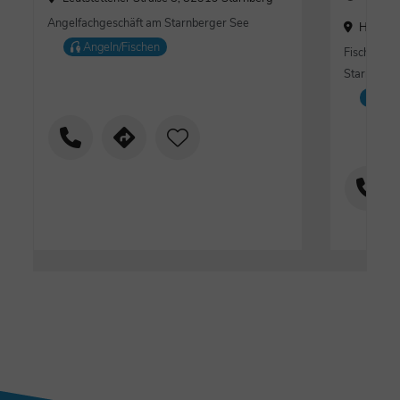
Angelfachgeschäft am Starnberger See
Hauptst
Angeln/Fischen
Fischerei 
Starnberg
Ang