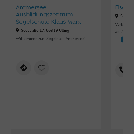
Ammersee
Fischer
Ausbildungszentrum
Seestra
Segelschule Klaus Marx
Verkaufsst
Seestraße 17, 86919 Utting
am Ammer
Willkommen zum Segeln am Ammersee!
Ang