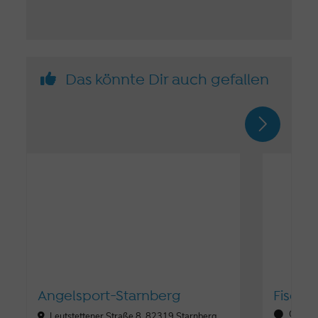
Das könnte Dir auch gefallen
Angelsport-Starnberg
Fische
Öffnun
Leutstettener Straße 8, 82319 Starnberg