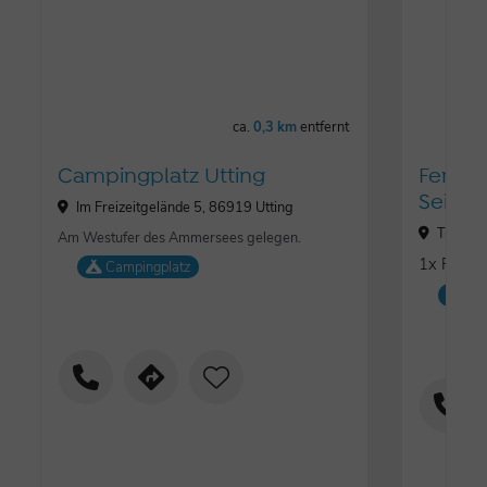
ca.
0,3 km
entfernt
Campingplatz Utting
Ferie
Seibol
Im Freizeitgelände 5, 86919 Utting
Triebh
Am Westufer des Ammersees gelegen.
1x F
Campingplatz
ȚȚ
Fe