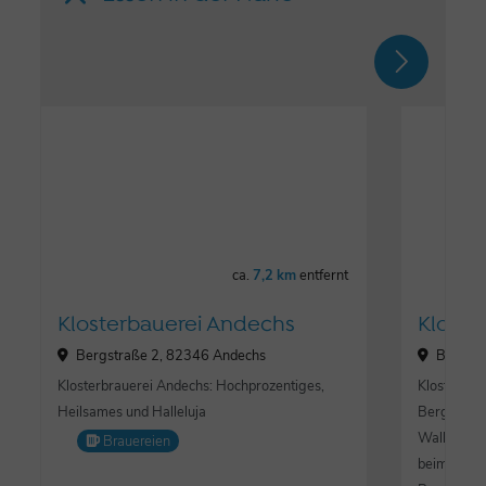
ca.
7,2 km
entfernt
Klosterbauerei Andechs
Kloste
Bergstraße 2, 82346 Andechs
Bergstr
Klosterbrauerei Andechs: Hochprozentiges,
Kloster An
Heilsames und Halleluja
Berg" übe
Wallfahrtss
Brauereien
beim Wande