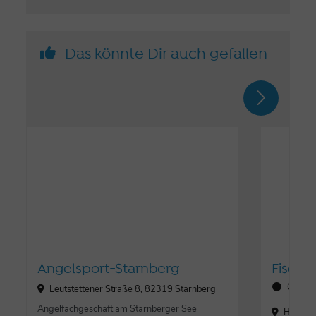
Das könnte Dir auch gefallen
Angelsport-Starnberg
Fische
Öffnun
Leutstettener Straße 8, 82319 Starnberg
Angelfachgeschäft am Starnberger See
Hauptst