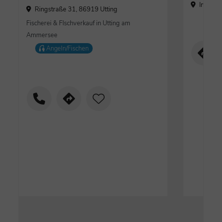
Im Frei
Ringstraße 31, 86919 Utting
Fischerei & FIschverkauf in Utting am
Ammersee
Angeln/Fischen