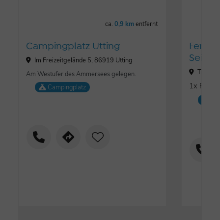
ca.
0,9 km
entfernt
Campingplatz Utting
Ferie
Seibol
Im Freizeitgelände 5, 86919 Utting
Triebh
Am Westufer des Ammersees gelegen.
1x F
Campingplatz
ȚȚ
Fe