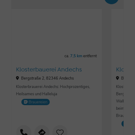
ca.
7,5 km
entfernt
Klosterbauerei Andechs
Kloste
Bergstraße 2, 82346 Andechs
Bergstr
Klosterbrauerei Andechs: Hochprozentiges,
Kloster An
Heilsames und Halleluja
Berg" übe
Wallfahrtss
Brauereien
beim Wande
Brauerei.
Bra