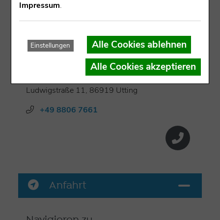
Impressum
.
Berechtigungskarte am Ammersee
Kontakt
Alle Cookies ablehnen
Einstellungen
Fischerei Ernst
Alle Cookies akzeptieren
BETREIBER
Ludwigstraße 11, 86919 Utting
+49 8806 7661
Anfahrt