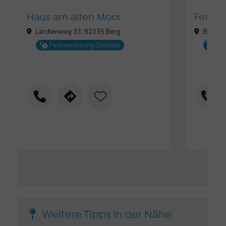
Haus am alten Moor
Ferien
Lärchenweg 33, 82335 Berg
Biberw
Ferienwohnung (Betrieb)
Fe
Weitere Tipps in der Nähe