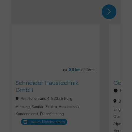
ca.
0,0 km
entfernt
Schneider Haustechnik
Golfcl
GmbH
Öffnun
Am Hohenrand 4, 82335 Berg
Bergkra
Heizung, Sanitär, Elektro, Haustechnik,
Eingebette
Kundendienst, Dienstleistung
Oberbayern
Lokales Unternehmen
Alpen liegt
Bergkrame