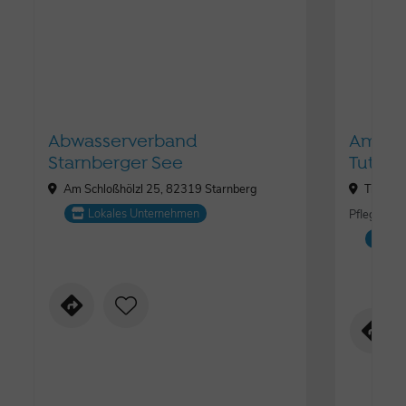
Abwasserverband
Ambul
Starnberger See
Tutzing
Am Schloßhölzl 25, 82319 Starnberg
Traubin
Lokales Unternehmen
Pflegediens
Lo