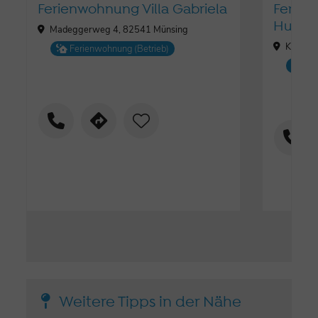
Ferienwohnung Villa Gabriela
Ferien
Huber
Madeggerweg 4, 82541 Münsing
Keibich
Ferienwohnung (Betrieb)
Fe
Weitere Tipps in der Nähe