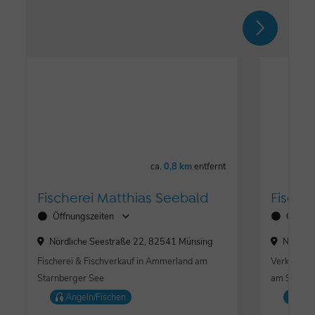
ca.
0,8 km
entfernt
Fischerei Matthias Seebald
Fische
Öffnungszeiten
Öffnun
Nördliche Seestraße 22, 82541 Münsing
Nördlic
Fischerei & Fischverkauf in Ammerland am
Verkaufsst
Starnberger See
am Starnb
Angeln/Fischen
Ang