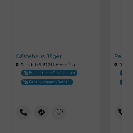
Gästehaus Jäger
Pension
Rausch 1+3, 82211 Herrsching
Dorfstr
Ferienzimmer/Privatzimmer
Fe
Ferienwohnung (Betrieb)
Fe