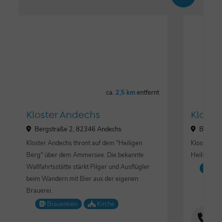
ca.
2,5 km
entfernt
Kloster Andechs
Kloste
Bergstraße 2, 82346 Andechs
Bergstr
Kloster Andechs thront auf dem "Heiligen
Klosterbra
Berg" über dem Ammersee. Die bekannte
Heilsames 
Wallfahrtsstätte stärkt Pilger und Ausflügler
Bra
beim Wandern mit Bier aus der eigenen
Brauerei.
Brauereien
Kirche