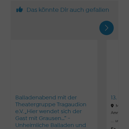
Das könnte Dir auch gefallen
Balladenabend mit der
13. Mu
Theatergruppe Tragaudion
Mühlstr
e.V. „Hier wendet sich der
Ammerse
Gast mit Grausen…“ -
…. und es w
Unheimliche Balladen und