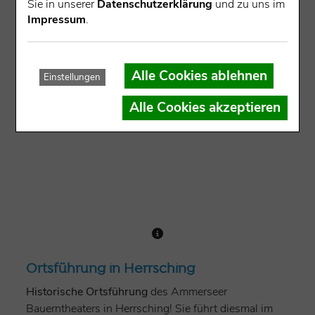
Sie in unserer
Datenschutzerklärung
und zu uns im
Weinhartstraße, 82211 Herrsching
(550 m
Impressum
.
über NN)
Alle Cookies ablehnen
Einstellungen
Alle Cookies akzeptieren
Ortsführung in Herrsching
Historische
Ortsführung
des Ammerseer
Bauerntheaters in Herrsching! Sie führt diesmal im