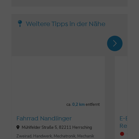
Weitere Tipps in der Nähe
ca.
0,2 km
entfernt
Fahrrad Nandlinger
E-Bike 
Restau
Mühlfelder Straße 5, 82211 Herrsching
Gesch
Zweirad, Handwerk, Mechatronik, Mechanik