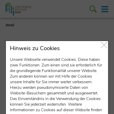
detail
Hinweis zu Cookies
Unsere Webseite verwendet Cookies. Diese haben
Veranstaltung
zwei Funktionen: Zum einen sind sie erforderlich für
die grundlegende Funktionalität unserer Website.
Historische Ortsführung des
Zum anderen können wir mit Hilfe der Cookies
unsere Inhalte für Sie immer weiter verbessern.
Ammerseer Bauerntheaters
Hierzu werden pseudonymisierte Daten von
Website-Besuchern gesammelt und ausgewertet.
in Herrsching
Das Einverständnis in die Verwendung der Cookies
können Sie jederzeit widerrufen. Weitere
Treffpunkt: Mühlfelder-Straße Ecke Weinhartstraße
Informationen zu Cookies auf dieser Website finden
(neben der Bäckerei)