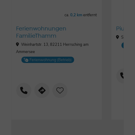
ca.
0,2 km
entfernt
Ferienwohnungen
Piushof
FamilieThamm
Schönbi
Weinhartstr. 13, 82211 Herrsching am
Hot
Ammersee
Ferienwohnung (Betrieb)