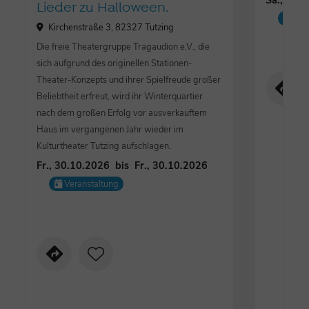
Sa., 17.
Lieder zu Halloween.
Mus
Kirchenstraße 3, 82327 Tutzing
Die freie Theatergruppe Tragaudion e.V., die
sich aufgrund des originellen Stationen-
Theater-Konzepts und ihrer Spielfreude großer
Beliebtheit erfreut, wird ihr Winterquartier
nach dem großen Erfolg vor ausverkauftem
Haus im vergangenen Jahr wieder im
Kulturtheater Tutzing aufschlagen.
Fr., 30.10.2026
bis
Fr., 30.10.2026
Veranstaltung