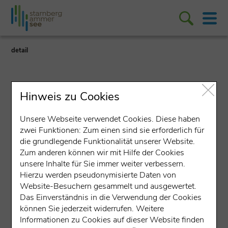
detail
Hinweis zu Cookies
Unsere Webseite verwendet Cookies. Diese haben
zwei Funktionen: Zum einen sind sie erforderlich für
Veranstaltung
die grundlegende Funktionalität unserer Website.
Abendserenade mit
Zum anderen können wir mit Hilfe der Cookies
unsere Inhalte für Sie immer weiter verbessern.
"Alphornklang &
Hierzu werden pseudonymisierte Daten von
Website-Besuchern gesammelt und ausgewertet.
Schwobablech"
Das Einverständnis in die Verwendung der Cookies
können Sie jederzeit widerrufen. Weitere
Treffpunkt: Unterbräu
Informationen zu Cookies auf dieser Website finden
Mühlstraße 36, 86911 Dießen
(535 m über