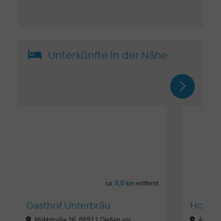
Unterkünfte in der Nähe
ca.
0,0 km
entfernt
Gasthof Unterbräu
Hotel 
Mühlstraße 36, 86911 Dießen am
Alexan