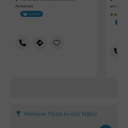
Ammersee
am Ammer
Gasthof
țțț
Hot
Weitere Tipps in der Nähe