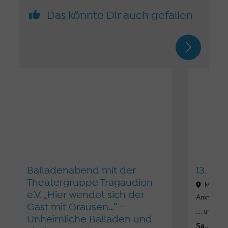
Das könnte Dir auch gefallen
Balladenabend mit der
13. Mu
Theatergruppe Tragaudion
Mühlstr
e.V. „Hier wendet sich der
Ammerse
Gast mit Grausen…“ -
…. und es w
Unheimliche Balladen und
Sa., 17.