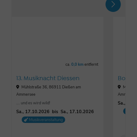
ca.
0,0 km
entfernt
13. Musiknacht Diessen
Boari
Mühlstraße 36, 86911 Dießen am
Mühlstr
Ammersee
Ammerse
Sa., 15.
…. und es wird wild!
Sa., 17.10.2026
bis
Sa., 17.10.2026
Mus
Musikveranstaltung