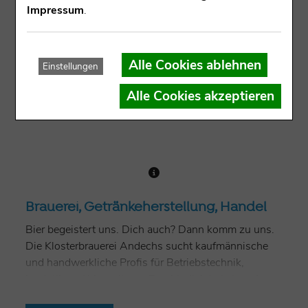
Impressum
.
Alle Cookies ablehnen
Einstellungen
Alle Cookies akzeptieren
Brauerei, Getränkeherstellung, Handel
Bier begeistert uns. Dich auch? Dann komm zu uns.
Die Klosterbrauerei Andechs sucht kaufmännische
und handwerkliche Profis für Betriebstechnik,
Logistik und Verwaltung. Bewirb dich bei einer der
wenigen echten Klosterbrauereien! Die Andechser