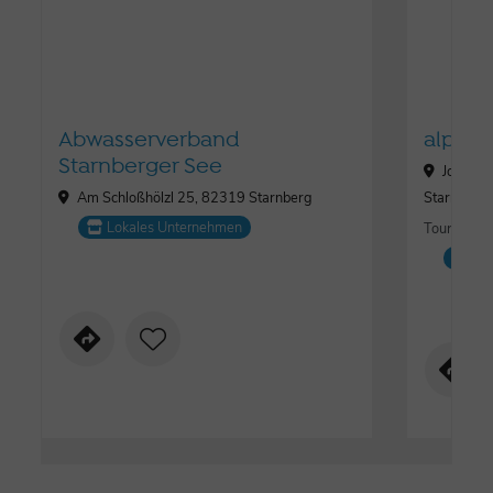
Abwasserverband
alpeto
Starnberger See
Josef-J
Am Schloßhölzl 25, 82319 Starnberg
Starnberg
Lokales Unternehmen
Tourismus,
Lo