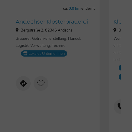
ca.
0,0 km
entfernt
Andechser Klosterbrauerei
Kloste
Bergstraße 2, 82346 Andechs
Bergstr
Brauerei, Getränkeherstellung, Handel,
Wer benedi
Logistik, Verwaltung, Technik
einmaligen
einmal erl
Lokales Unternehmen
höchster E
Lo
Öff