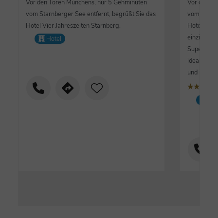
Vor den Toren Münchens, nur 5 Gehminuten
Vor den To
vom Starnberger See entfernt, begrüßt Sie das
vom Starnb
Hotel Vier Jahreszeiten Starnberg.
Hotel Vier
einzigarti
Hotel
Superior Ho
ideale Lag
und individ
s
țțțț
Lo