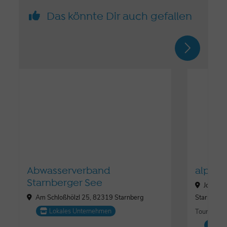
Das könnte Dir auch gefallen
Abwasserverband
alpeto
Starnberger See
Josef-J
Am Schloßhölzl 25, 82319 Starnberg
Starnberg
Lokales Unternehmen
Tourismus,
Lo