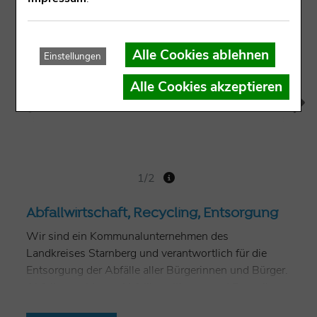
Alle Cookies ablehnen
Einstellungen
Alle Cookies akzeptieren
1/2
Abfallwirtschaft, Recycling, Entsorgung
Wir sind ein Kommunalunternehmen des
Landkreises Starnberg und verantwortlich für die
Entsorgung der Abfälle aller Bürgerinnen und Bürger.
Abfallvermeidung, Abfallbeseitigung und Recycling
sind unsere Kernthemen. Wir machen den Landkreis