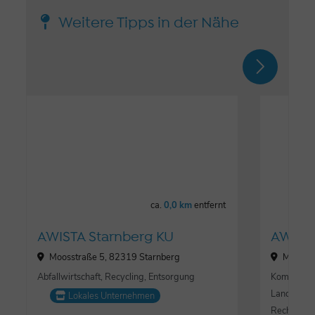
Weitere Tipps in der Nähe
ca.
0,0 km
entfernt
AWISTA Starnberg KU
AWISTA
Moosstraße 5, 82319 Starnberg
Moosstr
Abfallwirtschaft, Recycling, Entsorgung
Kommunalun
Landkreis S
Lokales Unternehmen
Rechts des