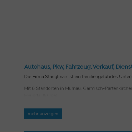
Autohaus, Pkw, Fahrzeug, Verkauf, Diens
Die Firma Stanglmair ist ein familiengeführtes Unte
Mit 6 Standorten in Murnau, Garmisch-Partenkirche
Hyundai & Opel.
Eigenverantwortliches Arbeiten, flache Hierarchien,
mehr anzeigen
Ausbildungsberufe:
Automobilkaufmann/-frau (m/w/d)