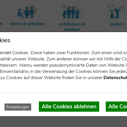
rn
leben & arbeiten
entdecken &
golfen
erleben
kies
ndet Cookies. Diese haben zwei Funktionen: Zum einen sind sie 
lität unserer Website. Zum anderen können wir mit Hilfe der Co
verbessern. Hierzu werden pseudonymisierte Daten von Websit
Einverständnis in die Verwendung der Cookies können Sie jederz
zu Cookies auf dieser Website finden Sie in unserer
Datenschut
r GmbH & Co. Betr. KG
Alle Cookies ablehnen
Alle Co
Einstellungen