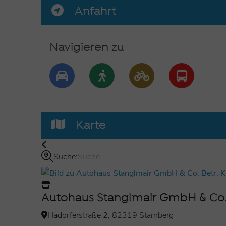
Anfahrt
Kfz-Mechatroniker/in (m/w/d)
Karosserie- und Fahrzeugbaumechaniker/in (m/w/
Navigieren zu
Karte
Suche:
Autohaus Stanglmair GmbH & Co. 
Hadorferstraße 2, 82319 Starnberg