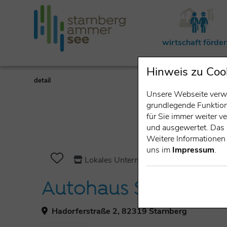
wirtschaft förde
Hinweis zu Coo
detail
Unsere Webseite verwe
grundlegende Funktiona
für Sie immer weiter 
und ausgewertet. Das 
Weitere Informationen 
uns im
Impressum
.
Lokales Unternehmen
Autohaus Stanglmai
Hadorferstraße 2, 82319 Starnberg