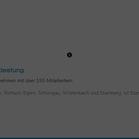
tleistung
rnehmen mit über 155 Mitarbeitern.
n, Rottach-Egern, Schongau, Wielenbach und Starnberg, ist Sta
 familiäre Atmosphäre sowie ein gutes Betriebsklima zeichnen di