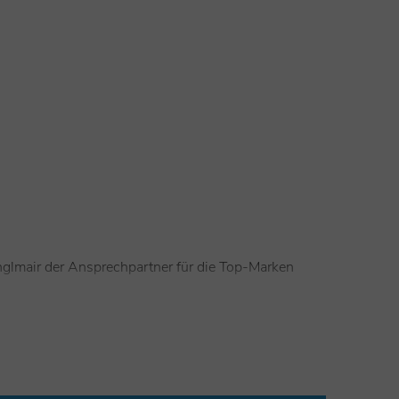
nglmair der Ansprechpartner für die Top-Marken
e Firma Stanglmair aus.