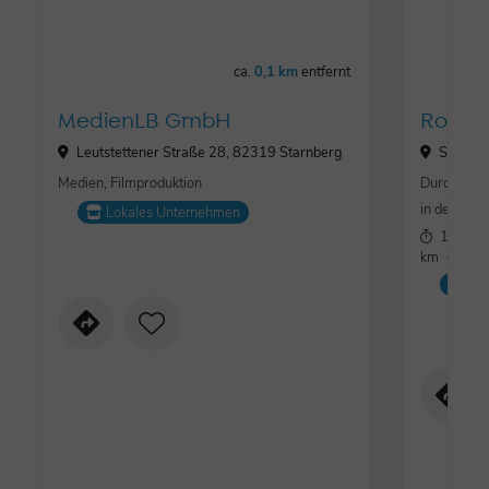
ca.
0,1 km
entfernt
MedienLB GmbH
Route 
Leutstettener Straße 28, 82319 Starnberg
Starnbe
Medien, Filmproduktion
Durch das 
in der Reg
Lokales Unternehmen
1:32 h
km
einfac
Ra