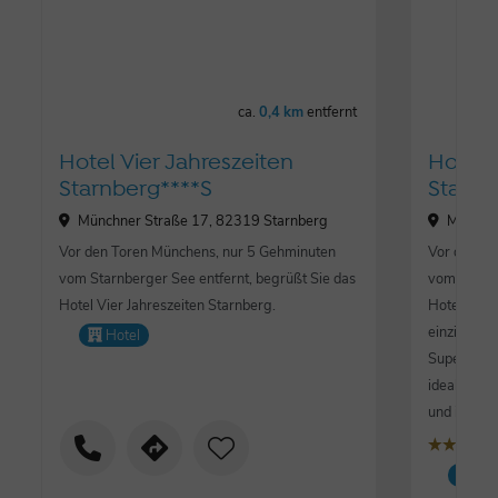
ca.
0,4 km
entfernt
Hotel Vier Jahreszeiten
Hotel 
Starnberg****S
Starnb
Münchner Straße 17, 82319 Starnberg
Münchne
Vor den Toren Münchens, nur 5 Gehminuten
Vor den To
vom Starnberger See entfernt, begrüßt Sie das
vom Starnb
Hotel Vier Jahreszeiten Starnberg.
Hotel Vier
einzigarti
Hotel
Superior Ho
ideale Lag
und individ
s
țțțț
Lo