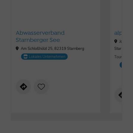
Abwasserverband
alpeto
Starnberger See
Josef-J
Am Schloßhölzl 25, 82319 Starnberg
Starnberg
Lokales Unternehmen
Tourismus,
Lo