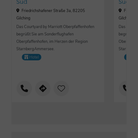
Süd
Süd
Friedrichshafener Straße 3a, 82205
Friedri
Gilching
Gilching
Das Courtyard by Marriott Oberpfaffenhofen
Das Courty
begrüßt Sie am Sonderflughafen
begrüßt Si
Oberpfaffenhofen, im Herzen der Region
Oberpfaffe
StarnbergAmmersee.
Starnberg
Hotel
Lo