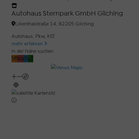
Kfz.-Mechatroniker PKW (m/w/d)
Autohaus Sternpark GmbH Gilching
Kfz.-Mechatroniker System- und Hochvolttechnik
Lilienthalstraße 14, 82205 Gilching
(m/w/d)
Autohaus, Pkw, KfZ
mehr erfahren
In der Nähe suchen