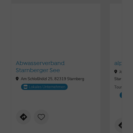
Abwasserverband
alpeto
Starnberger See
Josef-J
Am Schloßhölzl 25, 82319 Starnberg
Starnberg
Lokales Unternehmen
Tourismus,
Lo