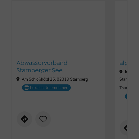
Abwasserverband
alpeto
Starnberger See
Josef-J
Am Schloßhölzl 25, 82319 Starnberg
Starnberg
Lokales Unternehmen
Tourismus,
Lo