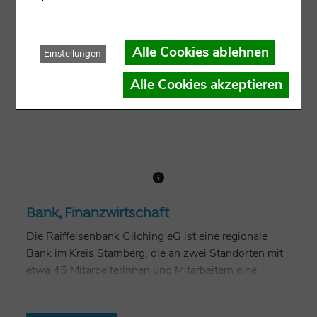
Alle Cookies ablehnen
Einstellungen
Alle Cookies akzeptieren
Bank, Finanzwirtschaft
Die Raiffeisenbank Gilching eG ist eine regionale
Bank im Kreis Starnberg, die an zwei Standorten mit
etwa 45 Mitarbeiterinnen und Mitarbeitern eine
spannende und interessante Ausbildung bietet.
In Ihrer praktischen Ausbildung sind Sie von Anfang