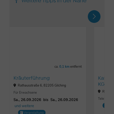
Weitere Tipps in der Nähe
ca.
0,1 km
entfernt
Kräuterführung
Karo-S
KG
Rathausstraße 6, 82205 Gilching
Römerst
Für Erwachsene
Telekommun
Sa., 26.09.2026
bis
Sa., 26.09.2026
und weitere
Lo
Veranstaltung