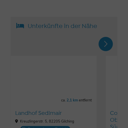
Unterkünfte in der Nähe
ca.
2,1 km
entfernt
Landhof Sedlmair
Courty
Oberp
Kreuzlingerstr. 5, 82205 Gilching
Süd