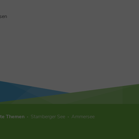
esen
ste Themen
Starnberger See
Ammersee