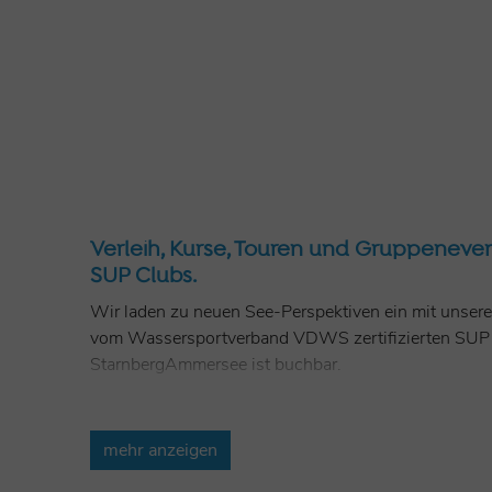
Verleih, Kurse, Touren und Gruppeneven
SUP Clubs.
Wir laden zu neuen See-Perspektiven ein mit unserem
vom Wassersportverband VDWS zertifizierten SUP C
StarnbergAmmersee ist buchbar.
Wir freuen uns auf Ihren Besuch!
mehr anzeigen
E-Mail:
info@sup-club.bayern