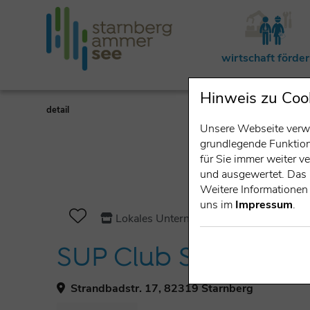
wirtschaft förde
Hinweis zu Coo
detail
Unsere Webseite verwe
grundlegende Funktiona
für Sie immer weiter 
und ausgewertet. Das 
Weitere Informationen 
uns im
Impressum
.
Lokales Unternehmen
SUP Club Starnberg
Strandbadstr. 17, 82319 Starnberg