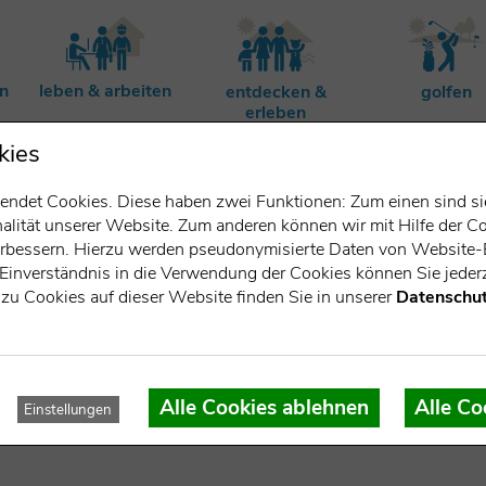
rn
leben & arbeiten
entdecken &
golfen
erleben
kies
ndet Cookies. Diese haben zwei Funktionen: Zum einen sind sie 
lität unserer Website. Zum anderen können wir mit Hilfe der Co
verbessern. Hierzu werden pseudonymisierte Daten von Websit
Einverständnis in die Verwendung der Cookies können Sie jederz
zu Cookies auf dieser Website finden Sie in unserer
Datenschut
agentur GmbH
Alle Cookies ablehnen
Alle Co
Einstellungen