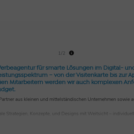
1/2
e Werbeagentur für smarte Lösungen im Digital- un
eistungsspektrum – von der Visitenkarte bis zur A
eien Mitarbeitern werden wir auch komplexen An
udget.
 Partner aus kleinen und mittelständischen Unternehmen sowie 
le Strategien, Konzepte, und Designs mit Weitsicht – individue
gressiv und handeln verbindlich.
dukte wie Broschüren, Flyer, Poster, Magazine oder ein frisches