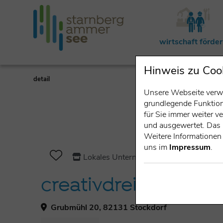
wirtschaft förde
Hinweis zu Coo
detail
Unsere Webseite verwe
grundlegende Funktiona
für Sie immer weiter 
und ausgewertet. Das 
Weitere Informationen 
uns im
Impressum
.
Lokales Unternehmen
creativdrei Werbe
Grubmühl 20, 82131 Stockdorf