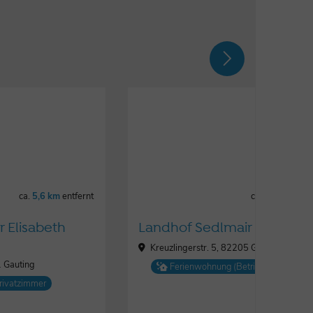
ca.
5,6 km
entfernt
ca.
5,7 km
entf
r Elisabeth
Landhof Sedlmair
Kreuzlingerstr. 5, 82205 Gilching
1 Gauting
Ferienwohnung (Betrieb)
rivatzimmer