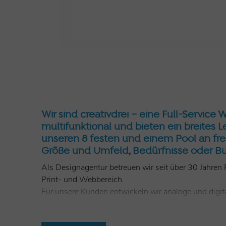
Wir sind creativdrei – eine Full-Servic
multifunktional und bieten ein breites L
unseren 8 festen und einem Pool an fr
Größe und Umfeld, Bedürfnisse oder B
Als Designagentur betreuen wir seit über 30 Jahren
Print- und Webbereich.
Für unsere Kunden entwickeln wir analoge und digita
abgestimmt. Wir analysieren strategisch, denken pro
Egal ob klassische Werbung oder Kampagnen, Printpro