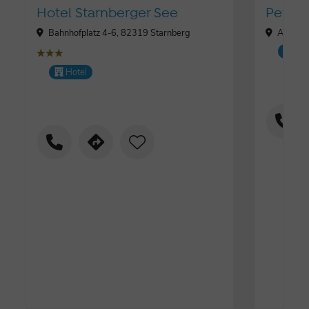
Hotel Starnberger See
Pensi
Bahnhofplatz 4-6, 82319 Starnberg
Achheim
Pe
țțț
Hotel