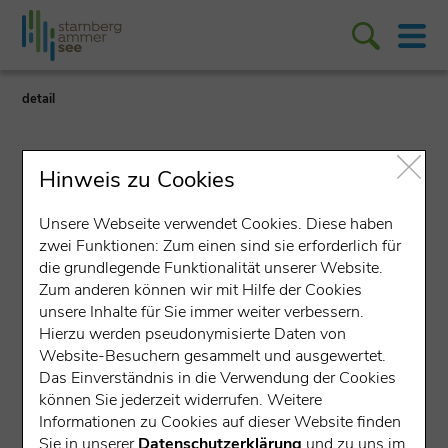
detail
Hinweis zu Cookies
Unsere Webseite verwendet Cookies. Diese haben
zwei Funktionen: Zum einen sind sie erforderlich für
Veranstaltung
die grundlegende Funktionalität unserer Website.
Zum anderen können wir mit Hilfe der Cookies
Führung auf den Spuren
unsere Inhalte für Sie immer weiter verbessern.
von König Ludwig II.
Hierzu werden pseudonymisierte Daten von
Website-Besuchern gesammelt und ausgewertet.
Bahnhofsplatz 5, 82319 Starnberg
(651 m
Das Einverständnis in die Verwendung der Cookies
können Sie jederzeit widerrufen. Weitere
über NN)
Informationen zu Cookies auf dieser Website finden
Sisi & Ludwig
Garten
Sie in unserer
Datenschutzerklärung
und zu uns im