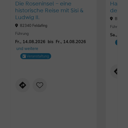
Die Roseninsel – eine
Halbt
historische Reise mit Sisi &
den Sp
Ludwig II.
Bahnhof
82340 Feldafing
Führung
Führung
Sa., 05.
Fr., 14.08.2026
bis
Fr., 14.08.2026
Ver
und weitere
Veranstaltung