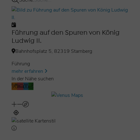
Suche:
Ende
Seehotel Leoni
(eigenständige Rückfahrt mit dem
Schiff nach Starnberg)
Führung auf den Spuren von König
Wegstrecke zu Fuß
2,5 km
Ludwig II.
(teilw. unbefestigte Wege/Anstieg)
Bahnhofsplatz 5, 82319 Starnberg
Führung
mehr erfahren
In der Nähe suchen