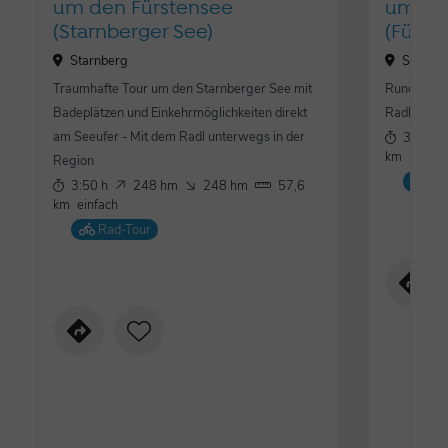
um den Fürstensee
um den
(Starnberger See)
(Fürst
Starnberg
Starnbe
Traumhafte Tour um den Starnberger See mit
Rundtour u
Badeplätzen und Einkehrmöglichkeiten direkt
Radl unter
am Seeufer - Mit dem Radl unterwegs in der
3:50 h
km
mäßig
Region
Ra
3:50 h
248 hm
248 hm
57,6
km
einfach
Rad-Tour