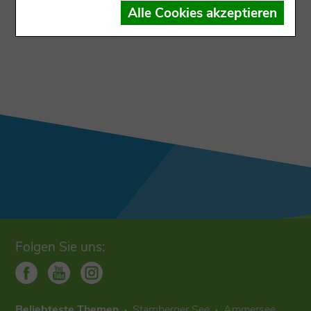
Der Datensatz ist dem Ausgabekanal nicht
Alle Cookies akzeptieren
zugewiesen
Folgen Sie uns:
Beliebteste Themen
Starnberger See
Ammersee