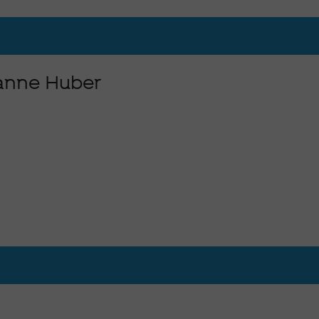
 Kalt-/Warmwasser, WC, Behinderten-Sanitärraum, Waschmasch
e und Slipanlage, eigener Badestrand mit Wassersportzentrum, 
sanne Huber