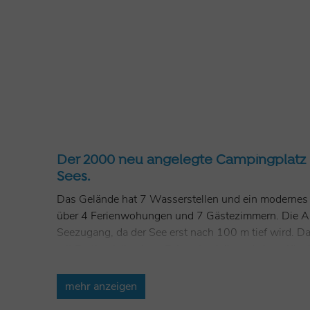
Der 2000 neu angelegte Campingplatz 
Sees.
Das Gelände hat 7 Wasserstellen und ein modernes 
über 4 Ferienwohungen und 7 Gästezimmern. Die Anla
Seezugang, da der See erst nach 100 m tief wird. D
mit Brettverleih, einen Fahrradverleih und einen Kios
Stellplätze:
80
mehr anzeigen
Öffnungszeiten:
ganzjährig, mittags von 12.00 bis 