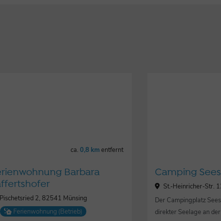
ca.
0,8 km
entfernt
erienwohnung Barbara
Camping Sees
affertshofer
St.-Heinricher-Str.
Pischetsried 2, 82541 Münsing
Der Campingplatz Seesh
Ferienwohnung (Betrieb)
direkter Seelage an der