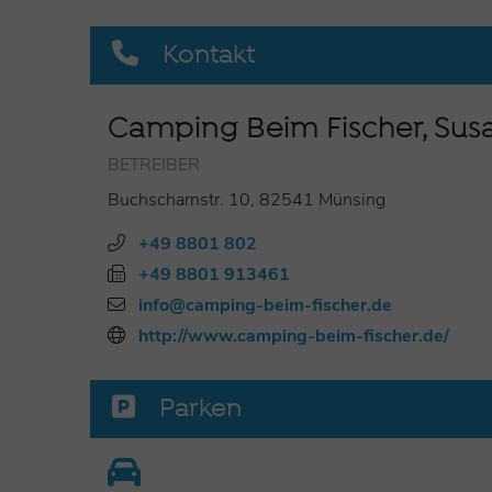
Ausstattung:
Waschräume, kostenlose Duschen mit
Kontakt
Kiosk geöffnet bei schönem Wetter, Gastliegeplätz
Kochmöglichkeit
Camping Beim Fischer, Su
Preisauskunft
unter
www.camping-beim-fischer.de
BETREIBER
Buchscharnstr. 10, 82541 Münsing
+49 8801 802
+49 8801 913461
info@camping-beim-fischer.de
http://www.camping-beim-fischer.de/
Parken