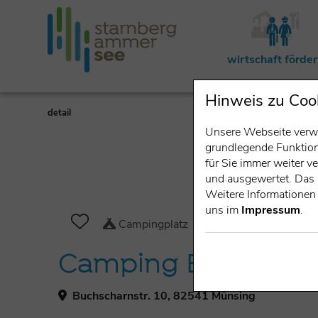
wirtschaft förde
Hinweis zu Coo
detail
Unsere Webseite verwe
grundlegende Funktiona
für Sie immer weiter 
und ausgewertet. Das 
Weitere Informationen 
uns im
Impressum
.
Campingplatz
Camping Beim Fisc
Buchscharnstr. 10, 82541 Münsing