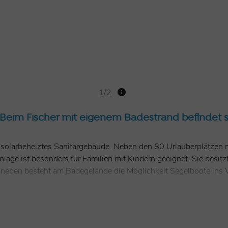
1/2
Beim Fischer mit eigenem Badestrand befindet 
solarbeheiztes Sanitärgebäude. Neben den 80 Urlauberplätzen 
ge ist besonders für Familien mit Kindern geeignet. Sie besitzt
aneben besteht am Badegelände die Möglichkeit Segelboote ins 
k mit Biergarten vor.
13.30 Uhr geschlossen