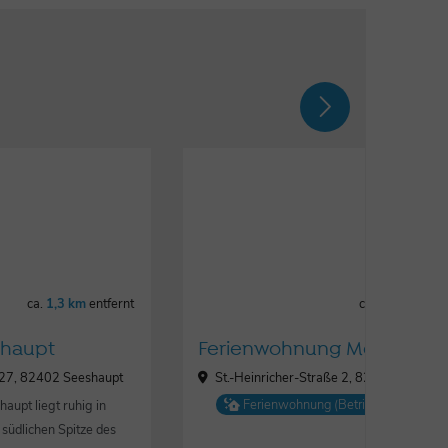
ca.
1,3 km
entfernt
ca.
1,9 km
entf
haupt
Ferienwohnung Meier
 127, 82402 Seeshaupt
St.-Heinricher-Straße 2, 82541 Münsing
Ferienwohnung (Betrieb)
aupt liegt ruhig in
 südlichen Spitze des