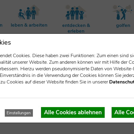
rn
leben & arbeiten
entdecken &
golfen
erleben
kies
ndet Cookies. Diese haben zwei Funktionen: Zum einen sind sie 
lität unserer Website. Zum anderen können wir mit Hilfe der Co
verbessern. Hierzu werden pseudonymisierte Daten von Websit
Einverständnis in die Verwendung der Cookies können Sie jederz
zu Cookies auf dieser Website finden Sie in unserer
Datenschut
nschule am Starnberger 
Alle Cookies ablehnen
Alle Co
Einstellungen