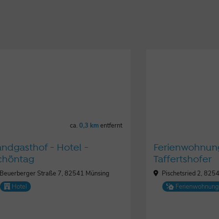
ca.
0,3 km
entfernt
andgasthof - Hotel -
Ferienwohnun
chöntag
Taffertshofer
Beuerberger Straße 7, 82541 Münsing
Pischetsried 2, 825
Hotel
Ferienwohnung 