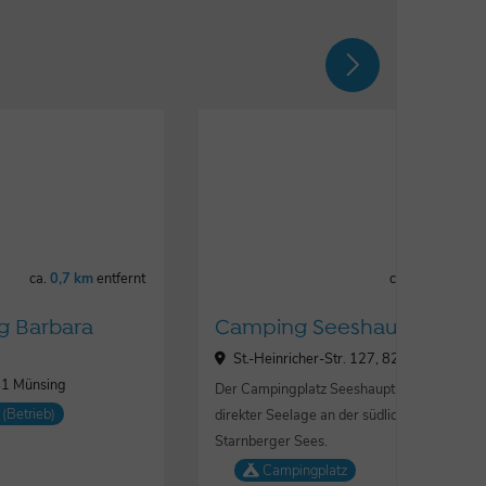
ca.
0,7 km
entfernt
ca.
1,4 km
entf
g Barbara
Camping Seeshaupt
St.-Heinricher-Str. 127, 82402 Seeshau
41 Münsing
Der Campingplatz Seeshaupt liegt ruhig in
(Betrieb)
direkter Seelage an der südlichen Spitze de
Starnberger Sees.
Campingplatz