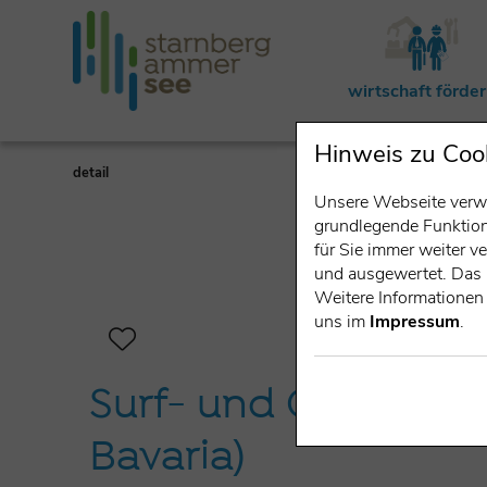
wirtschaft förde
Hinweis zu Coo
detail
Unsere Webseite verwe
grundlegende Funktiona
für Sie immer weiter 
und ausgewertet. Das 
Weitere Informationen 
uns im
Impressum
.
Surf- und Catamara
Bavaria)