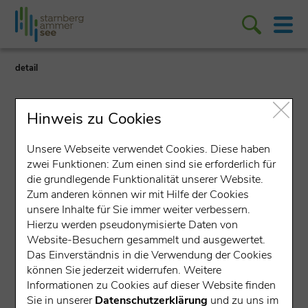
detail
Hinweis zu Cookies
Unsere Webseite verwendet Cookies. Diese haben
zwei Funktionen: Zum einen sind sie erforderlich für
Lokales Unternehmen
die grundlegende Funktionalität unserer Website.
Zum anderen können wir mit Hilfe der Cookies
Bystronic Rofin GmbH
unsere Inhalte für Sie immer weiter verbessern.
Hierzu werden pseudonymisierte Daten von
Zeppelinstraße 10, 82205 Gilching
(570 m
Website-Besuchern gesammelt und ausgewertet.
über NN)
Das Einverständnis in die Verwendung der Cookies
können Sie jederzeit widerrufen. Weitere
LNWW
Informationen zu Cookies auf dieser Website finden
Sie in unserer
Datenschutzerklärung
und zu uns im