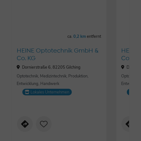
ca.
0,2 km
entfernt
HEINE Optotechnik GmbH &
HEINE
Co. KG
Co. KG
Dornierstraße 6, 82205 Gilching
Dornier
Optotechnik, Medizintechnik, Produktion,
Optotechni
Entwicklung, Handwerk
Entwicklu
Lokales Unternehmen
Lo