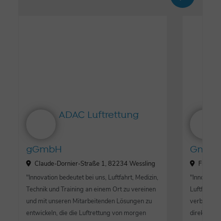
ADAC Luftrettung
gGmbH
GmbH
Claude-Dornier-Straße 1, 82234 Wessling
Friedri
"Innovation bedeutet bei uns, Luftfahrt, Medizin,
"Innovatio
Technik und Training an einem Ort zu vereinen
Luftfahrtt
und mit unseren Mitarbeitenden Lösungen zu
verbinden 
entwickeln, die die Luftrettung von morgen
direkt auf 