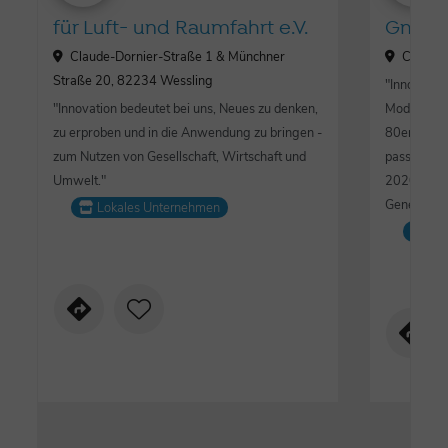
für Luft- und Raumfahrt e.V.
GmbH
Claude-Dornier-Straße 1 & Münchner
Claude-
Straße 20, 82234 Wessling
"Innovation
"Innovation bedeutet bei uns, Neues zu denken,
Moderne - D
zu erproben und in die Anwendung zu bringen -
80er Jahre
zum Nutzen von Gesellschaft, Wirtschaft und
passen wir
Umwelt."
2020 hatte
Generation“
Lokales Unternehmen
Lo