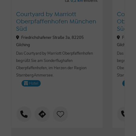
ca.
0,2 km
entfernt
Courtyard by Marriott
Courty
Oberpfaffenhofen München
Oberp
Süd
Süd
Friedrichshafener Straße 3a, 82205
Friedri
Gilching
Gilching
Das Courtyard by Marriott Oberpfaffenhofen
Das Courty
begrüßt Sie am Sonderflughafen
begrüßt Si
Oberpfaffenhofen, im Herzen der Region
Oberpfaffe
StarnbergAmmersee.
Starnberg
Hotel
Lo