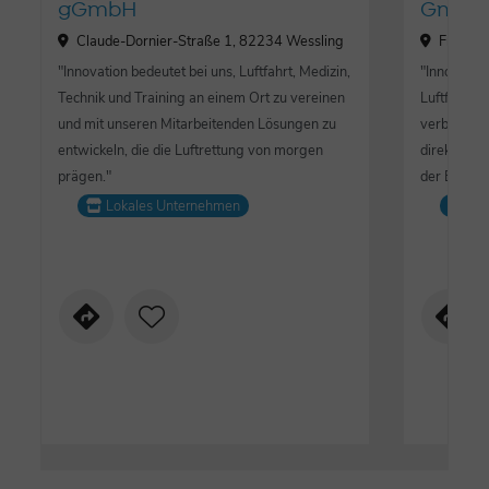
gGmbH
GmbH
Claude-Dornier-Straße 1, 82234 Wessling
Friedri
"Innovation bedeutet bei uns, Luftfahrt, Medizin,
"Innovatio
Technik und Training an einem Ort zu vereinen
Luftfahrtt
und mit unseren Mitarbeitenden Lösungen zu
verbinden 
entwickeln, die die Luftrettung von morgen
direkt auf 
prägen."
der Bundes
Lokales Unternehmen
Lo