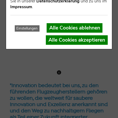
Sie in unserer
Datenschutzerklärung
und zu uns im
Impressum
.
Alle Cookies ablehnen
Einstellungen
Alle Cookies akzeptieren
"Innovation bedeutet bei uns, zu den
führenden Flugzeugherstellern gehören
zu wollen, die weltweit für saubere
Innovation und Exzellenz anerkannt sind
und den Weg zu nachhaltigem Fliegen
als Teil einer Zukunft integrierter