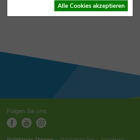
Der Datensatz ist dem Ausgabekanal nicht
Alle Cookies akzeptieren
zugewiesen
Folgen Sie uns:
Beliebteste Themen
Starnberger See
Ammersee