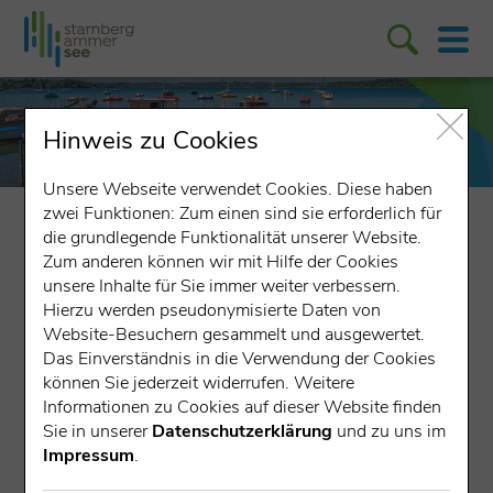
Hinweis zu Cookies
Unsere Webseite verwendet Cookies. Diese haben
zwei Funktionen: Zum einen sind sie erforderlich für
entdecken & erleben
Wasser
Sicherheit am See
die grundlegende Funktionalität unserer Website.
Die Quaggamuschel
Zum anderen können wir mit Hilfe der Cookies
unsere Inhalte für Sie immer weiter verbessern.
Hierzu werden pseudonymisierte Daten von
Die Quaggamuschel
Website-Besuchern gesammelt und ausgewertet.
Das Einverständnis in die Verwendung der Cookies
Gemeinsam gegen die invasive
können Sie jederzeit widerrufen. Weitere
Quaggamuschel
Informationen zu Cookies auf dieser Website finden
Sie in unserer
Datenschutzerklärung
und zu uns im
Die hochinvasive Quaggamuschel wurde inzwischen
Impressum
.
sowohl im Starnberger See als auch im Ammersee