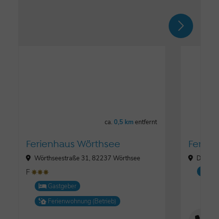
ca.
0,5 km
entfernt
Ferienhaus Wörthsee
Ferien
Wörthseestraße 31, 82237 Wörthsee
Dorfstr
F
Fe
ȚȚȚ
Gastgeber
Ferienwohnung (Betrieb)