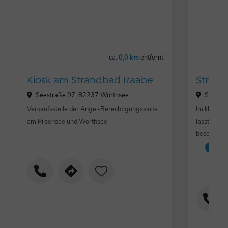
ca.
0,0 km
entfernt
Kiosk am Strandbad Raabe
Strand
Seestraße 97, 82237 Wörthsee
Seestr
Verkaufsstelle der Angel-Berechtigungskarte
Im kleinen
am Pilsensee und Wörthsee
lässt sich
besonders
Fre