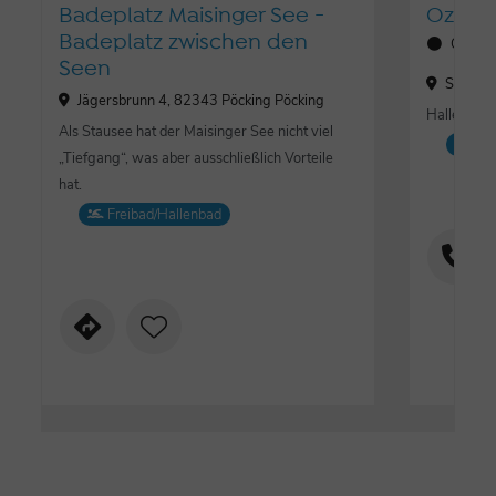
Badeplatz Maisinger See -
Ozon-
Badeplatz zwischen den
Öffnun
Seen
Sternwe
Jägersbrunn 4, 82343 Pöcking Pöcking
Hallenbad 
Als Stausee hat der Maisinger See nicht viel
Fre
„Tiefgang“, was aber ausschließlich Vorteile
hat.
Freibad/Hallenbad