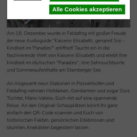
Alle Cookies akzeptieren
Am 18. Dezember wurde in Feldafing mit großer Freude
der neue Audioguide "Kaiserin Elisabeth, genannt Sisi -
Kindheit im 'Paradies'" eröffnet! Taucht ein in die
faszinierende Welt von Kaiserin Elisabeth und erlebt ihre
Kindheit im idyllischen "Paradies", ihre Sehnsuchtsorte
und Sommeraufenthalte am Starnberger See.
An insgesamt neun Stationen in Possenhofen und
Feldafing nehmen Hofdamen, Gendarmen und sogar Sisis
Tochter, Marie-Valerie, Euch mit auf eine spannende
Reise. An den Original-Schauplätzen könnt Ihr ganz
einfach den QR-Code scannen und Euch von
historischen Fakten, persönlichen Erlebnissen und
skurrilen Anekdoten begeistern lassen.