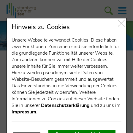
Hinweis zu Cookies
Unsere Webseite verwendet Cookies. Diese haben
zwei Funktionen: Zum einen sind sie erforderlich für
die grundlegende Funktionalität unserer Website.
Zum anderen können wir mit Hilfe der Cookies
entdecken & erleben
Aktiv
Landkreis Starnberg: barrierefrei
unsere Inhalte für Sie immer weiter verbessern.
Hierzu werden pseudonymisierte Daten von
Website-Besuchern gesammelt und ausgewertet.
Landkreis Starnberg: barrierefrei
Das Einverständnis in die Verwendung der Cookies
können Sie jederzeit widerrufen. Weitere
Barrierefreie Orte und Angebote im Landkreis Starnberg
Informationen zu Cookies auf dieser Website finden
eintragen und finden – das ermöglicht die Onlinekarte
Sie in unserer
Datenschutzerklärung
und zu uns im
„Landkreis Starnberg: barrierefrei“. NutzerInnen können
Impressum
.
so im Vorfeld beispielsweise herausfinden, welche
Gaststätten und Restaurants barrierefrei sind und wo es
öffentliche, rollstuhlgerechte Toiletten oder Angebote in