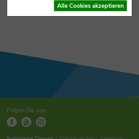
Der Datensatz ist dem Ausgabekanal nicht
Alle Cookies akzeptieren
zugewiesen
Folgen Sie uns:
Beliebteste Themen
Starnberger See
Ammersee