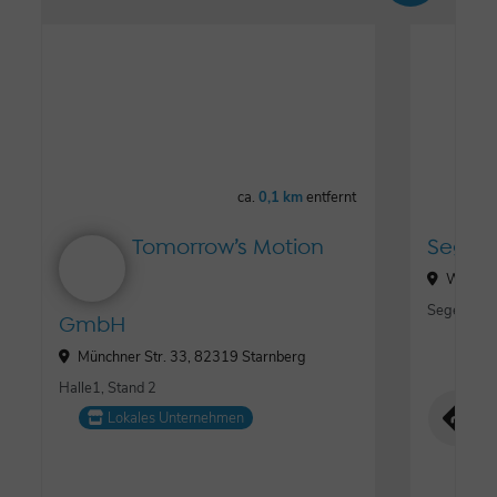
ca.
0,1 km
entfernt
Tomorrow’s Motion
Segel-
Wassers
Segeln im 
GmbH
Münchner Str. 33, 82319 Starnberg
Halle1, Stand 2
Lokales Unternehmen