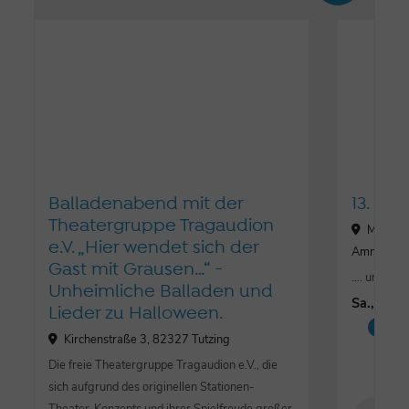
Balladenabend mit der
13. Mu
Theatergruppe Tragaudion
Mühlstr
e.V. „Hier wendet sich der
Ammerse
Gast mit Grausen…“ -
…. und es w
Unheimliche Balladen und
Sa., 17.
Lieder zu Halloween.
Mus
Kirchenstraße 3, 82327 Tutzing
Die freie Theatergruppe Tragaudion e.V., die
sich aufgrund des originellen Stationen-
Theater-Konzepts und ihrer Spielfreude großer