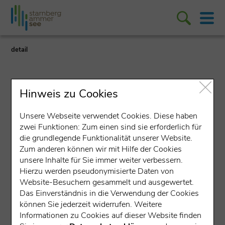
detail
Hinweis zu Cookies
Unsere Webseite verwendet Cookies. Diese haben
zwei Funktionen: Zum einen sind sie erforderlich für
Veranstaltung
die grundlegende Funktionalität unserer Website.
Zum anderen können wir mit Hilfe der Cookies
PROJECT 2052 | Ein
unsere Inhalte für Sie immer weiter verbessern.
phygitales Kunsterlebnis
Hierzu werden pseudonymisierte Daten von
Website-Besuchern gesammelt und ausgewertet.
Treffpunkt: Atelier NG AbstRacT
Das Einverständnis in die Verwendung der Cookies
können Sie jederzeit widerrufen. Weitere
Petersbrunnerstraße 17a, 82319 Starnberg
Informationen zu Cookies auf dieser Website finden
Percha
(588 m über NN)