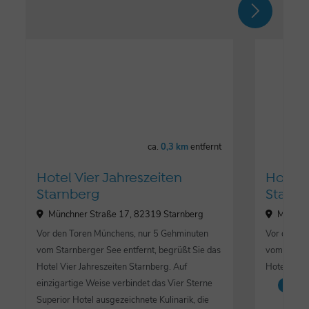
ca.
0,3 km
entfernt
Hotel Vier Jahreszeiten
Hotel 
Starnberg
Starnb
Münchner Straße 17, 82319 Starnberg
Münchne
Vor den Toren Münchens, nur 5 Gehminuten
Vor den To
vom Starnberger See entfernt, begrüßt Sie das
vom Starnb
Hotel Vier Jahreszeiten Starnberg. Auf
Hotel Vier
einzigartige Weise verbindet das Vier Sterne
Hot
Superior Hotel ausgezeichnete Kulinarik, die