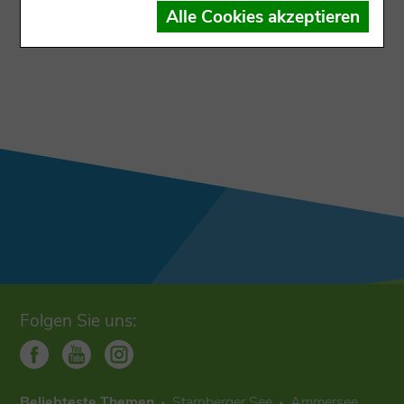
Der Datensatz ist dem Ausgabekanal nicht
Alle Cookies akzeptieren
zugewiesen
Folgen Sie uns:
Beliebteste Themen
Starnberger See
Ammersee