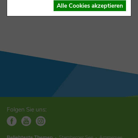
Der Datensatz ist dem Ausgabekanal nicht
Alle Cookies akzeptieren
zugewiesen
Folgen Sie uns:
Beliebteste Themen
Starnberger See
Ammersee