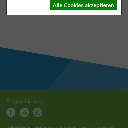
Der Datensatz ist dem Ausgabekanal nicht
Alle Cookies akzeptieren
zugewiesen
Folgen Sie uns:
Beliebteste Themen
Starnberger See
Ammersee