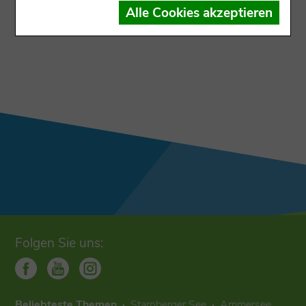
Der Datensatz ist dem Ausgabekanal nicht
Alle Cookies akzeptieren
zugewiesen
Folgen Sie uns:
Beliebteste Themen
Starnberger See
Ammersee