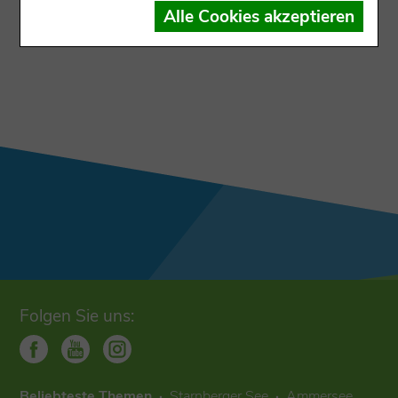
Der Datensatz ist dem Ausgabekanal nicht
Alle Cookies akzeptieren
zugewiesen
Folgen Sie uns:
Beliebteste Themen
Starnberger See
Ammersee