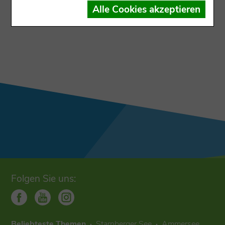
Der Datensatz ist dem Ausgabekanal nicht
Alle Cookies akzeptieren
zugewiesen
Folgen Sie uns:
Beliebteste Themen
Starnberger See
Ammersee